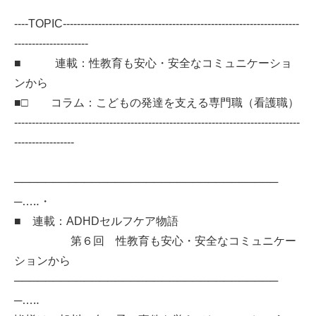
----TOPIC-------------------------------------------------------------------
---------------------
■ 連載：性教育も安心・安全なコミュニケーショ
ンから
■□ コラム：こどもの発達を支える専門職（看護職）
---------------------------------------------------------------------------------
-----------------
──────────────────────────────────
─…‥・
■ 連載：ADHDセルフケア物語
第６回 性教育も安心・安全なコミュニケー
ションから
──────────────────────────────────
─…‥