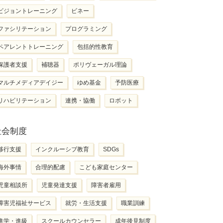
ビジョントレーニング
ビネー
ファシリテーション
プログラミング
ペアレントトレーニング
包括的性教育
保護者支援
補聴器
ポリヴェーガル理論
マルチメディアデイジー
ゆめ基金
予防医療
リハビリテーション
連携・協働
ロボット
社会制度
移行支援
インクルーシブ教育
SDGs
海外事情
合理的配慮
こども家庭センター
児童相談所
児童発達支援
障害者雇用
障害児福祉サービス
就労・生活支援
職業訓練
進学・進級
スクールカウンセラー
成年後見制度