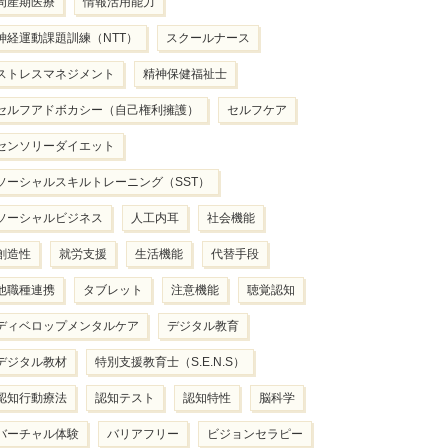
周産期医療
情報活用能力
神経運動課題訓練（NTT）
スクールナース
ストレスマネジメント
精神保健福祉士
セルフアドボカシー（自己権利擁護）
セルフケア
センソリーダイエット
ソーシャルスキルトレーニング（SST）
ソーシャルビジネス
人工内耳
社会機能
創造性
就労支援
生活機能
代替手段
他職種連携
タブレット
注意機能
聴覚認知
ディベロップメンタルケア
デジタル教育
デジタル教材
特別支援教育士（S.E.N.S）
認知行動療法
認知テスト
認知特性
脳科学
バーチャル体験
バリアフリー
ビジョンセラピー