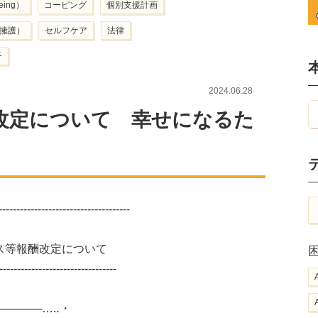
ing）
コーピング
個別支援計画
擁護）
セルフケア
法律
子
2024.06.28
改定について 幸せになるた
-----------------------------------
ス等報酬改定について
---------------------------------
────────…‥・