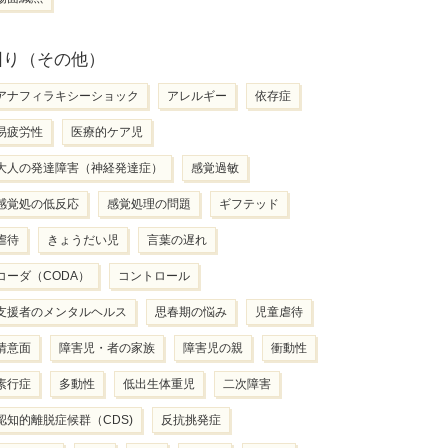
困り（その他）
アナフィラキシーショック
アレルギー
依存症
易疲労性
医療的ケア児
大人の発達障害（神経発達症）
感覚過敏
感覚処の低反応
感覚処理の問題
ギフテッド
虐待
きょうだい児
言葉の遅れ
コーダ（CODA）
コントロール
支援者のメンタルヘルス
思春期の悩み
児童虐待
情意面
障害児・者の家族
障害児の親
衝動性
素行症
多動性
低出生体重児
二次障害
認知的離脱症候群（CDS)
反抗挑発症