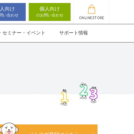
人向け
個人向け
問い合わせ
のお問い合わせ
ONLINESTORE
・セミナー・イベント
サポート情報
動作アセスメン
機能バランサー
知バランサー
聴覚認知バランサー
感覚・動作アセスメン
感覚・動作アセスメン
アップデート情報
ト
トKIDS
にさんすう 小
能バランサー
ほうかごエジソンボッ
高次脳機能バランサー
クス
for iPad
にさんすう 小