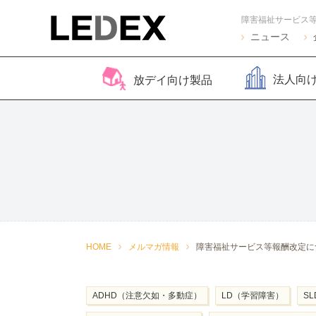
ニュース
法人向
放デイ向け製品
脳バランサー キッズ
Life Skills -生活機能
Life Skills -生活機能
コグトレ
脳バラ
視覚認
よくある質問
2
発達支援プログラム-
発達支援プログラム-
さがし算
Pro
ほうかごエジソンボッ
感覚・動作アセスメン
聴覚認知バランサー
こども脳
脳バラ
クス
ト
for iPad
ー プラ
2
感覚・動作アセスメン
感覚・
HOME
メルマガ情報
障害福祉サービス等報酬改定に
トKIDS
ト
ADHD（注意欠如・多動症）
LD（学習障害）
S