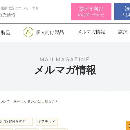
放デイ向け
法
障害福祉サービス等報酬改定について 幸せになるために大切なこと
のお問い合わせ
のお
企業情報
メルマガ情報
講演
個人向け製品
け製品
 デジタル
ンサー キッズ
知バランサー
視覚認知バランサー
Life Skills -生活機能
聴覚認知バランサー
感覚・
高次脳
視覚認
サポートお知らせ
 初級
発達支援プログラム-
Pro
トKIDS
Pro
for iPad
MAILMAGAZINE
メルマガ情報
機能バランサ
ンサー キッズ
脳バランサー キッズ
こども脳機能バランサ
いっしょ
高次脳機
ス
ー プラス for iPad
1
動作アセスメン
ビジョントレーニングⅡ
いっしょ
ついて 幸せになるために大切なこと
1
LD（限局性学習症）
ギフテッド