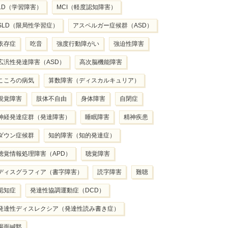
LD（学習障害）
MCI（軽度認知障害）
SLD（限局性学習症）
アスペルガー症候群（ASD）
依存症
吃音
強度行動障がい
強迫性障害
広汎性発達障害（ASD）
高次脳機能障害
こころの病気
算数障害（ディスカルキュリア）
視覚障害
肢体不自由
身体障害
自閉症
神経発達症群（発達障害）
睡眠障害
精神疾患
ダウン症候群
知的障害（知的発達症）
聴覚情報処理障害（APD）
聴覚障害
ディスグラフィア（書字障害）
読字障害
難聴
認知症
発達性協調運動症（DCD）
発達性ディスレクシア（発達性読み書き症）
場面緘黙