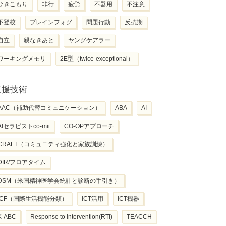
ひきこもり
非行
疲労
不器用
不注意
不登校
ブレインフォグ
問題行動
反抗期
自立
親なきあと
ヤングケアラー
ワーキングメモリ
2E型（twice-exceptional）
支援技術
AAC（補助代替コミュニケーション）
ABA
AI
AIセラピストco-mii
CO-OPアプローチ
CRAFT（コミュニティ強化と家族訓練）
DIR/フロアタイム
DSM（米国精神医学会統計と診断の手引き）
ICF（国際生活機能分類）
ICT活用
ICT機器
K-ABC
Response to Intervention(RTI)
TEACCH