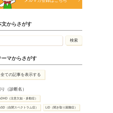
メルマガ登録はこちら
本文からさがす
テーマからさがす
全ての記事を表示する
困り（診断名）
ADHD（注意欠如・多動症）
ASD（自閉スペクトラム症）
LiD（聞き取り困難症）