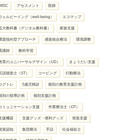
WISC
アセスメント
医師
ウェルビーイング（well-being）
エコマップ
拡大教科書（デジタル教科書）
家族支援
課題指向型アプローチ
感覚統合療法
環境調整
看護師
教科学習
教育のユニバーサルデザイン（UD）
きょうだい支援
言語聴覚士（ST）
コーピング
行動療法
コグトレ
5歳児検診
個別の教育支援計画
個別の指導計画
個別支援計画
コミュニケーション支援
作業療法士（OT）
支援機器
支援グッズ・便利グッズ
視覚支援
視覚認知
集団療法
手話
社会福祉士