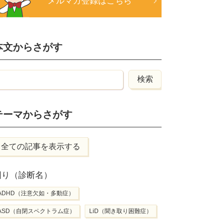
メルマガ登録はこちら
本文からさがす
テーマからさがす
全ての記事を表示する
困り（診断名）
ADHD（注意欠如・多動症）
ASD（自閉スペクトラム症）
LiD（聞き取り困難症）