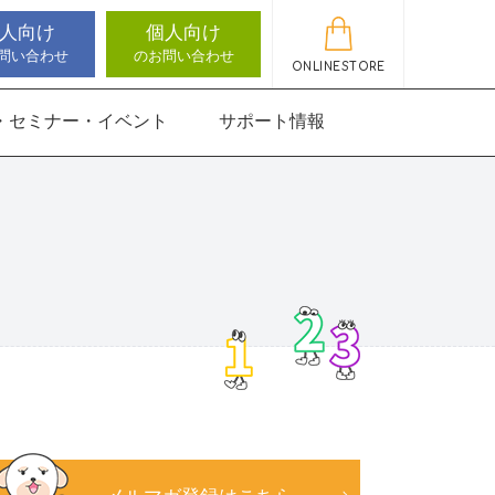
人向け
個人向け
問い合わせ
のお問い合わせ
ONLINESTORE
・セミナー・イベント
サポート情報
動作アセスメン
機能バランサー
知バランサー
聴覚認知バランサー
感覚・動作アセスメン
感覚・動作アセスメン
アップデート情報
ト
トKIDS
にさんすう 小
能バランサー
ほうかごエジソンボッ
高次脳機能バランサー
クス
for iPad
にさんすう 小