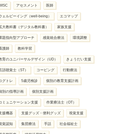
WISC
アセスメント
医師
ウェルビーイング（well-being）
エコマップ
拡大教科書（デジタル教科書）
家族支援
課題指向型アプローチ
感覚統合療法
環境調整
看護師
教科学習
教育のユニバーサルデザイン（UD）
きょうだい支援
言語聴覚士（ST）
コーピング
行動療法
コグトレ
5歳児検診
個別の教育支援計画
個別の指導計画
個別支援計画
コミュニケーション支援
作業療法士（OT）
支援機器
支援グッズ・便利グッズ
視覚支援
視覚認知
集団療法
手話
社会福祉士