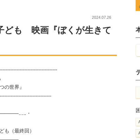
2024.07.26
子ども 映画『ぼくが生きて
-----------------------------------
も
つの世界』
---------------------------------
────────…‥・
も（最終回）
──────…‥