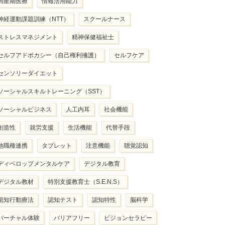
周産期医療
情報活用能力
神経運動課題訓練（NTT）
スクールナース
ストレスマネジメント
精神保健福祉士
セルフアドボカシー（自己権利擁護）
セルフケア
センソリーダイエット
ソーシャルスキルトレーニング（SST）
ソーシャルビジネス
人工内耳
社会機能
創造性
就労支援
生活機能
代替手段
他職種連携
タブレット
注意機能
聴覚認知
ディベロップメンタルケア
デジタル教育
デジタル教材
特別支援教育士（S.E.N.S）
認知行動療法
認知テスト
認知特性
脳科学
バーチャル体験
バリアフリー
ビジョンセラピー