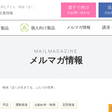
放デイ向け
法
器用な子ども、不器用な子ども 映画『ぼくが生きてる、ふたつの世界』
のお問い合わせ
のお
企業情報
メルマガ情報
講演
個人向け製品
け製品
 デジタル
ンサー キッズ
知バランサー
視覚認知バランサー
Life Skills -生活機能
聴覚認知バランサー
感覚・
高次脳
視覚認
サポートお知らせ
 初級
発達支援プログラム-
Pro
トKIDS
Pro
for iPad
MAILMAGAZINE
メルマガ情報
機能バランサ
ンサー キッズ
脳バランサー キッズ
こども脳機能バランサ
いっしょ
高次脳機
ス
ー プラス for iPad
1
動作アセスメン
ビジョントレーニングⅡ
いっしょ
 映画『ぼくが生きてる、ふたつの世界』
1
手話
運動発達
お勧め本・映画
定型発達