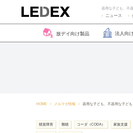
ニュース
法人向
放デイ向け製品
脳バランサー キッズ
Life Skills -生活機能
Life Skills -生活機能
コグトレ
脳バラ
視覚認
よくある質問
2
発達支援プログラム-
発達支援プログラム-
さがし算
Pro
ほうかごエジソンボッ
感覚・動作アセスメン
聴覚認知バランサー
こども脳
脳バラ
クス
ト
for iPad
ー プラ
2
感覚・動作アセスメン
感覚・
HOME
メルマガ情報
器用な子ども、不器用な子ども
トKIDS
ト
聴覚障害
難聴
コーダ（CODA）
家族支援