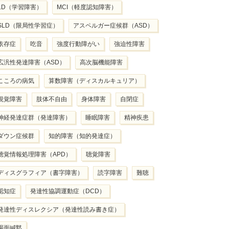
LD（学習障害）
MCI（軽度認知障害）
SLD（限局性学習症）
アスペルガー症候群（ASD）
依存症
吃音
強度行動障がい
強迫性障害
広汎性発達障害（ASD）
高次脳機能障害
こころの病気
算数障害（ディスカルキュリア）
視覚障害
肢体不自由
身体障害
自閉症
神経発達症群（発達障害）
睡眠障害
精神疾患
ダウン症候群
知的障害（知的発達症）
聴覚情報処理障害（APD）
聴覚障害
ディスグラフィア（書字障害）
読字障害
難聴
認知症
発達性協調運動症（DCD）
発達性ディスレクシア（発達性読み書き症）
場面緘黙