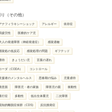
困り（その他）
アナフィラキシーショック
アレルギー
依存症
易疲労性
医療的ケア児
大人の発達障害（神経発達症）
感覚過敏
感覚処の低反応
感覚処理の問題
ギフテッド
虐待
きょうだい児
言葉の遅れ
コーダ（CODA）
コントロール
支援者のメンタルヘルス
思春期の悩み
児童虐待
情意面
障害児・者の家族
障害児の親
衝動性
素行症
多動性
低出生体重児
二次障害
認知的離脱症候群（CDS)
反抗挑発症