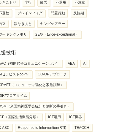
ひきこもり
非行
疲労
不器用
不注意
不登校
ブレインフォグ
問題行動
反抗期
自立
親なきあと
ヤングケアラー
ワーキングメモリ
2E型（twice-exceptional）
支援技術
AAC（補助代替コミュニケーション）
ABA
AI
AIセラピストco-mii
CO-OPアプローチ
CRAFT（コミュニティ強化と家族訓練）
DIR/フロアタイム
DSM（米国精神医学会統計と診断の手引き）
ICF（国際生活機能分類）
ICT活用
ICT機器
K-ABC
Response to Intervention(RTI)
TEACCH