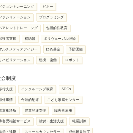
ビジョントレーニング
ビネー
ファシリテーション
プログラミング
ペアレントトレーニング
包括的性教育
保護者支援
補聴器
ポリヴェーガル理論
マルチメディアデイジー
ゆめ基金
予防医療
リハビリテーション
連携・協働
ロボット
社会制度
移行支援
インクルーシブ教育
SDGs
海外事情
合理的配慮
こども家庭センター
児童相談所
児童発達支援
障害者雇用
障害児福祉サービス
就労・生活支援
職業訓練
進学・進級
スクールカウンセラー
成年後見制度