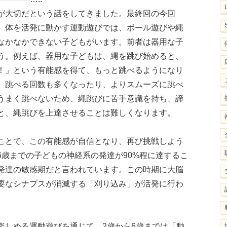
が大切だという話をしてきました。最終回の今回
。体を活発に動かす運動遊びでは、ボール遊びや縄
なかなかできない子どもがいます。前者は器用な子
う。例えば、器用な子どもは、縄を跳び始めると、
！」という有能感を得て、もっと跳べるようになり
、跳べる回数も多くなったり、よりスムーズに跳べ
うまく跳べないため、縄跳びに苦手意識を持ち、諦
と、縄跳びを上達させることは難しくなります。
ことで、この有能感が自信となり、再び挑戦しよう
歳までの子どもの神経系の発達が90%程に達するこ
発達の敏感期だと言われています。この時期に大脳
要なシナプスが消滅する「刈り込み」が活発に行わ
楽しめる運動遊びを通じて、2歳から6歳までは「動