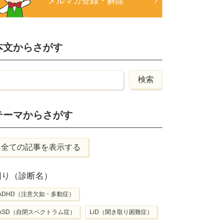
メルマガ登録・解除
本文からさがす
テーマからさがす
全ての記事を表示する
困り（診断名）
ADHD（注意欠如・多動症）
ASD（自閉スペクトラム症）
LiD（聞き取り困難症）