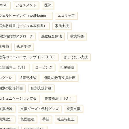
WISC
アセスメント
医師
ウェルビーイング（well-being）
エコマップ
拡大教科書（デジタル教科書）
家族支援
課題指向型アプローチ
感覚統合療法
環境調整
看護師
教科学習
教育のユニバーサルデザイン（UD）
きょうだい支援
言語聴覚士（ST）
コーピング
行動療法
コグトレ
5歳児検診
個別の教育支援計画
個別の指導計画
個別支援計画
コミュニケーション支援
作業療法士（OT）
支援機器
支援グッズ・便利グッズ
視覚支援
視覚認知
集団療法
手話
社会福祉士