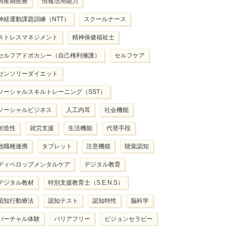
周産期医療
情報活用能力
神経運動課題訓練（NTT）
スクールナース
ストレスマネジメント
精神保健福祉士
セルフアドボカシー（自己権利擁護）
セルフケア
センソリーダイエット
ソーシャルスキルトレーニング（SST）
ソーシャルビジネス
人工内耳
社会機能
創造性
就労支援
生活機能
代替手段
他職種連携
タブレット
注意機能
聴覚認知
ディベロップメンタルケア
デジタル教育
デジタル教材
特別支援教育士（S.E.N.S）
認知行動療法
認知テスト
認知特性
脳科学
バーチャル体験
バリアフリー
ビジョンセラピー