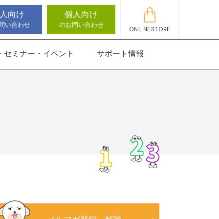
人向け
個人向け
問い合わせ
のお問い合わせ
ONLINESTORE
・セミナー・イベント
サポート情報
動作アセスメン
機能バランサー
知バランサー
聴覚認知バランサー
感覚・動作アセスメン
感覚・動作アセスメン
アップデート情報
ト
トKIDS
にさんすう 小
能バランサー
ほうかごエジソンボッ
高次脳機能バランサー
クス
for iPad
にさんすう 小