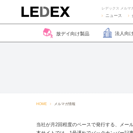
レデックス メルマ
ニュース
法人向
放デイ向け製品
脳バランサー キッズ
Life Skills -生活機能
Life Skills -生活機能
コグトレ
脳バラ
視覚認
よくある質問
2
発達支援プログラム-
発達支援プログラム-
さがし算
Pro
ほうかごエジソンボッ
感覚・動作アセスメン
聴覚認知バランサー
こども脳
脳バラ
クス
ト
for iPad
ー プラ
2
感覚・動作アセスメン
感覚・
HOME
メルマガ情報
トKIDS
ト
当社が月2回程度のペースで発行する、メー
本サイトでは、1号遅れでバックナンバー記