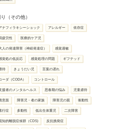
困り（その他）
アナフィラキシーショック
アレルギー
依存症
易疲労性
医療的ケア児
大人の発達障害（神経発達症）
感覚過敏
感覚処の低反応
感覚処理の問題
ギフテッド
虐待
きょうだい児
言葉の遅れ
コーダ（CODA）
コントロール
支援者のメンタルヘルス
思春期の悩み
児童虐待
情意面
障害児・者の家族
障害児の親
衝動性
素行症
多動性
低出生体重児
二次障害
認知的離脱症候群（CDS)
反抗挑発症