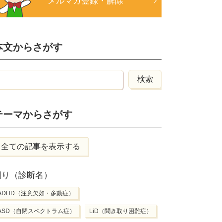
メルマガ登録・解除
本文からさがす
テーマからさがす
全ての記事を表示する
困り（診断名）
ADHD（注意欠如・多動症）
ASD（自閉スペクトラム症）
LiD（聞き取り困難症）