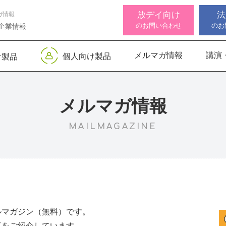
放デイ向け
法
ガ情報
のお問い合わせ
のお
企業情報
メルマガ情報
講演
個人向け製品
け製品
 デジタル
ンサー キッズ
知バランサー
視覚認知バランサー
Life Skills -生活機能
聴覚認知バランサー
感覚・
高次脳
視覚認
サポートお知らせ
 初級
発達支援プログラム-
Pro
トKIDS
Pro
for iPad
メルマガ情報
MAILMAGAZINE
機能バランサ
ンサー キッズ
脳バランサー キッズ
こども脳機能バランサ
いっしょ
高次脳機
ス
ー プラス for iPad
1
動作アセスメン
ビジョントレーニングⅡ
いっしょ
1
ルマガジン（無料）です。
事をご紹介しています。