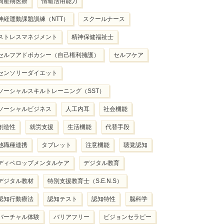
周産期医療
情報活用能力
神経運動課題訓練（NTT）
スクールナース
ストレスマネジメント
精神保健福祉士
セルフアドボカシー（自己権利擁護）
セルフケア
センソリーダイエット
ソーシャルスキルトレーニング（SST）
ソーシャルビジネス
人工内耳
社会機能
創造性
就労支援
生活機能
代替手段
他職種連携
タブレット
注意機能
聴覚認知
ディベロップメンタルケア
デジタル教育
デジタル教材
特別支援教育士（S.E.N.S）
認知行動療法
認知テスト
認知特性
脳科学
バーチャル体験
バリアフリー
ビジョンセラピー