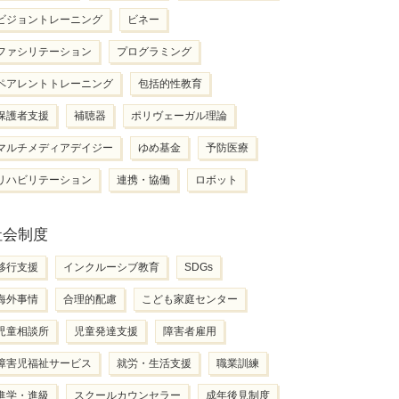
ビジョントレーニング
ビネー
ファシリテーション
プログラミング
ペアレントトレーニング
包括的性教育
保護者支援
補聴器
ポリヴェーガル理論
マルチメディアデイジー
ゆめ基金
予防医療
リハビリテーション
連携・協働
ロボット
社会制度
移行支援
インクルーシブ教育
SDGs
海外事情
合理的配慮
こども家庭センター
児童相談所
児童発達支援
障害者雇用
障害児福祉サービス
就労・生活支援
職業訓練
進学・進級
スクールカウンセラー
成年後見制度