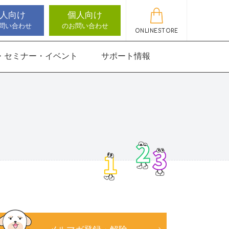
人向け
個人向け
問い合わせ
のお問い合わせ
ONLINESTORE
・セミナー・イベント
サポート情報
動作アセスメン
機能バランサー
知バランサー
聴覚認知バランサー
感覚・動作アセスメン
感覚・動作アセスメン
アップデート情報
ト
トKIDS
にさんすう 小
能バランサー
ほうかごエジソンボッ
高次脳機能バランサー
クス
for iPad
にさんすう 小