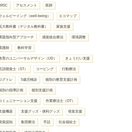
WISC
アセスメント
医師
ウェルビーイング（well-being）
エコマップ
拡大教科書（デジタル教科書）
家族支援
課題指向型アプローチ
感覚統合療法
環境調整
看護師
教科学習
教育のユニバーサルデザイン（UD）
きょうだい支援
言語聴覚士（ST）
コーピング
行動療法
コグトレ
5歳児検診
個別の教育支援計画
個別の指導計画
個別支援計画
コミュニケーション支援
作業療法士（OT）
支援機器
支援グッズ・便利グッズ
視覚支援
視覚認知
集団療法
手話
社会福祉士