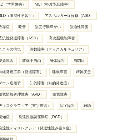
LD（学習障害）
MCI（軽度認知障害）
SLD（限局性学習症）
アスペルガー症候群（ASD）
依存症
吃音
強度行動障がい
強迫性障害
広汎性発達障害（ASD）
高次脳機能障害
こころの病気
算数障害（ディスカルキュリア）
視覚障害
肢体不自由
身体障害
自閉症
神経発達症群（発達障害）
睡眠障害
精神疾患
ダウン症候群
知的障害（知的発達症）
聴覚情報処理障害（APD）
聴覚障害
ディスグラフィア（書字障害）
読字障害
難聴
認知症
発達性協調運動症（DCD）
発達性ディスレクシア（発達性読み書き症）
場面緘黙