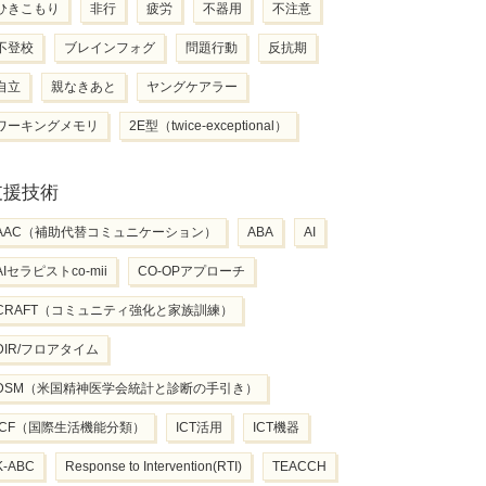
ひきこもり
非行
疲労
不器用
不注意
不登校
ブレインフォグ
問題行動
反抗期
自立
親なきあと
ヤングケアラー
ワーキングメモリ
2E型（twice-exceptional）
支援技術
AAC（補助代替コミュニケーション）
ABA
AI
AIセラピストco-mii
CO-OPアプローチ
CRAFT（コミュニティ強化と家族訓練）
DIR/フロアタイム
DSM（米国精神医学会統計と診断の手引き）
ICF（国際生活機能分類）
ICT活用
ICT機器
K-ABC
Response to Intervention(RTI)
TEACCH