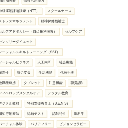
周産期医療
情報活用能力
神経運動課題訓練（NTT）
スクールナース
ストレスマネジメント
精神保健福祉士
セルフアドボカシー（自己権利擁護）
セルフケア
センソリーダイエット
ソーシャルスキルトレーニング（SST）
ソーシャルビジネス
人工内耳
社会機能
創造性
就労支援
生活機能
代替手段
他職種連携
タブレット
注意機能
聴覚認知
ディベロップメンタルケア
デジタル教育
デジタル教材
特別支援教育士（S.E.N.S）
認知行動療法
認知テスト
認知特性
脳科学
バーチャル体験
バリアフリー
ビジョンセラピー