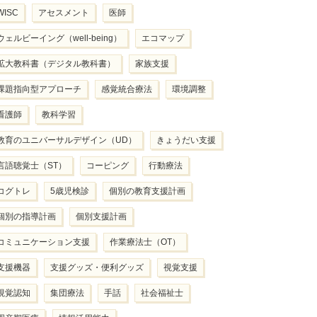
WISC
アセスメント
医師
ウェルビーイング（well-being）
エコマップ
拡大教科書（デジタル教科書）
家族支援
課題指向型アプローチ
感覚統合療法
環境調整
看護師
教科学習
教育のユニバーサルデザイン（UD）
きょうだい支援
言語聴覚士（ST）
コーピング
行動療法
コグトレ
5歳児検診
個別の教育支援計画
個別の指導計画
個別支援計画
コミュニケーション支援
作業療法士（OT）
支援機器
支援グッズ・便利グッズ
視覚支援
視覚認知
集団療法
手話
社会福祉士