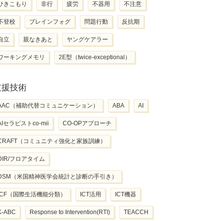
ひきこもり
非行
疲労
不器用
不注意
不登校
ブレインフォグ
問題行動
反抗期
自立
親なきあと
ヤングケアラー
ワーキングメモリ
2E型（twice-exceptional）
支援技術
AAC（補助代替コミュニケーション）
ABA
AI
AIセラピストco-mii
CO-OPアプローチ
CRAFT（コミュニティ強化と家族訓練）
DIR/フロアタイム
DSM（米国精神医学会統計と診断の手引き）
ICF（国際生活機能分類）
ICT活用
ICT機器
K-ABC
Response to Intervention(RTI)
TEACCH