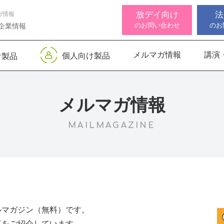
放デイ向け
法
ガ情報
のお問い合わせ
のお
企業情報
メルマガ情報
講演
個人向け製品
け製品
 デジタル
ンサー キッズ
知バランサー
視覚認知バランサー
Life Skills -生活機能
聴覚認知バランサー
感覚・
高次脳
視覚認
サポートお知らせ
 初級
発達支援プログラム-
Pro
トKIDS
Pro
for iPad
メルマガ情報
MAILMAGAZINE
機能バランサ
ンサー キッズ
脳バランサー キッズ
こども脳機能バランサ
いっしょ
高次脳機
ス
ー プラス for iPad
1
動作アセスメン
ビジョントレーニングⅡ
いっしょ
1
ルマガジン（無料）です。
事をご紹介しています。