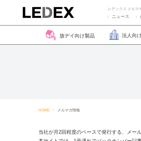
レデックス メルマ
ニュース
法人向
放デイ向け製品
脳バランサー キッズ
Life Skills -生活機能
Life Skills -生活機能
コグトレ
脳バラ
視覚認
よくある質問
2
発達支援プログラム-
発達支援プログラム-
さがし算
Pro
ほうかごエジソンボッ
感覚・動作アセスメン
聴覚認知バランサー
こども脳
脳バラ
クス
ト
for iPad
ー プラ
2
感覚・動作アセスメン
感覚・
HOME
メルマガ情報
トKIDS
ト
当社が月2回程度のペースで発行する、メー
本サイトでは、1号遅れでバックナンバー記