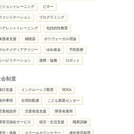
ビジョントレーニング
ビネー
ファシリテーション
プログラミング
ペアレントトレーニング
包括的性教育
保護者支援
補聴器
ポリヴェーガル理論
マルチメディアデイジー
ゆめ基金
予防医療
リハビリテーション
連携・協働
ロボット
社会制度
移行支援
インクルーシブ教育
SDGs
海外事情
合理的配慮
こども家庭センター
児童相談所
児童発達支援
障害者雇用
障害児福祉サービス
就労・生活支援
職業訓練
進学・進級
スクールカウンセラー
成年後見制度