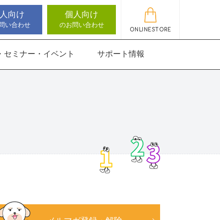
人向け
個人向け
問い合わせ
のお問い合わせ
ONLINESTORE
・セミナー・イベント
サポート情報
動作アセスメン
機能バランサー
知バランサー
聴覚認知バランサー
感覚・動作アセスメン
感覚・動作アセスメン
アップデート情報
ト
トKIDS
にさんすう 小
能バランサー
ほうかごエジソンボッ
高次脳機能バランサー
クス
for iPad
にさんすう 小