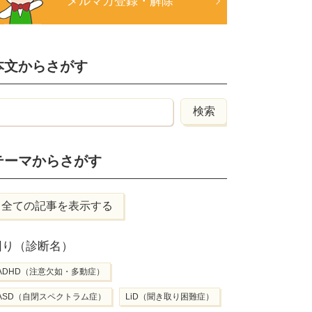
メルマガ登録・解除
本文からさがす
テーマからさがす
全ての記事を表示する
困り（診断名）
ADHD（注意欠如・多動症）
ASD（自閉スペクトラム症）
LiD（聞き取り困難症）