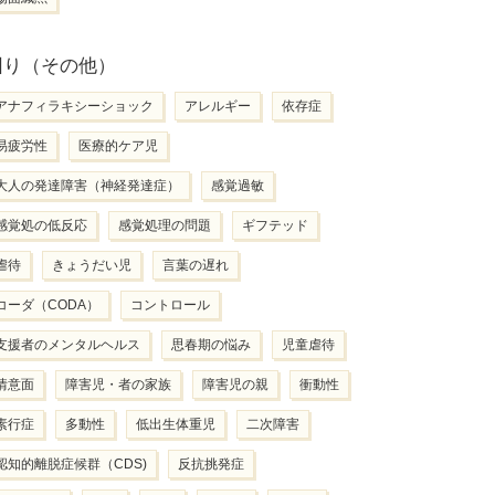
困り（その他）
アナフィラキシーショック
アレルギー
依存症
易疲労性
医療的ケア児
大人の発達障害（神経発達症）
感覚過敏
感覚処の低反応
感覚処理の問題
ギフテッド
虐待
きょうだい児
言葉の遅れ
コーダ（CODA）
コントロール
支援者のメンタルヘルス
思春期の悩み
児童虐待
情意面
障害児・者の家族
障害児の親
衝動性
素行症
多動性
低出生体重児
二次障害
認知的離脱症候群（CDS)
反抗挑発症