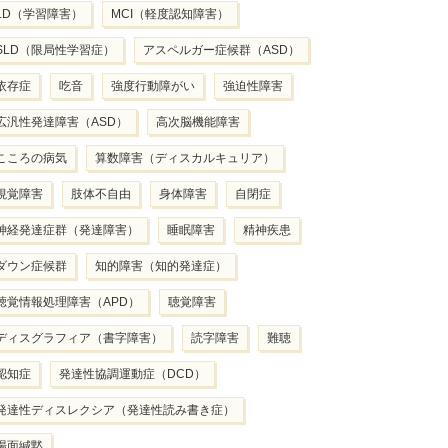
LD（学習障害）
MCI（軽度認知障害）
SLD（限局性学習症）
アスペルガー症候群（ASD）
依存症
吃音
強度行動障がい
強迫性障害
広汎性発達障害（ASD）
高次脳機能障害
こころの病気
算数障害（ディスカルキュリア）
視覚障害
肢体不自由
身体障害
自閉症
神経発達症群（発達障害）
睡眠障害
精神疾患
ダウン症候群
知的障害（知的発達症）
聴覚情報処理障害（APD）
聴覚障害
ディスグラフィア（書字障害）
読字障害
難聴
認知症
発達性協調運動症（DCD）
発達性ディスレクシア（発達性読み書き症）
場面緘黙