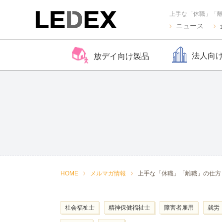
上手な「休職」「
ニュース
法人向
放デイ向け製品
脳バランサー キッズ
Life Skills -生活機能
Life Skills -生活機能
コグトレ
脳バラ
視覚認
よくある質問
2
発達支援プログラム-
発達支援プログラム-
さがし算
Pro
ほうかごエジソンボッ
感覚・動作アセスメン
聴覚認知バランサー
こども脳
脳バラ
クス
ト
for iPad
ー プラ
2
感覚・動作アセスメン
感覚・
HOME
メルマガ情報
上手な「休職」「離職」の仕方
トKIDS
ト
社会福祉士
精神保健福祉士
障害者雇用
就労