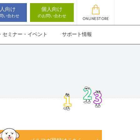
人向け
個人向け
問い合わせ
のお問い合わせ
ONLINESTORE
・セミナー・イベント
サポート情報
動作アセスメン
機能バランサー
知バランサー
聴覚認知バランサー
感覚・動作アセスメン
感覚・動作アセスメン
アップデート情報
ト
トKIDS
にさんすう 小
能バランサー
ほうかごエジソンボッ
高次脳機能バランサー
クス
for iPad
にさんすう 小