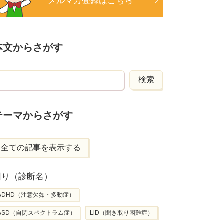
メルマガ登録はこちら
本文からさがす
テーマからさがす
全ての記事を表示する
困り（診断名）
ADHD（注意欠如・多動症）
ASD（自閉スペクトラム症）
LiD（聞き取り困難症）