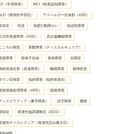
LD（学習障害）
MCI（軽度認知障害）
SLD（限局性学習症）
アスペルガー症候群（ASD）
依存症
吃音
強度行動障がい
強迫性障害
広汎性発達障害（ASD）
高次脳機能障害
こころの病気
算数障害（ディスカルキュリア）
視覚障害
肢体不自由
身体障害
自閉症
神経発達症群（発達障害）
睡眠障害
精神疾患
ダウン症候群
知的障害（知的発達症）
聴覚情報処理障害（APD）
聴覚障害
ディスグラフィア（書字障害）
読字障害
難聴
認知症
発達性協調運動症（DCD）
発達性ディスレクシア（発達性読み書き症）
場面緘黙