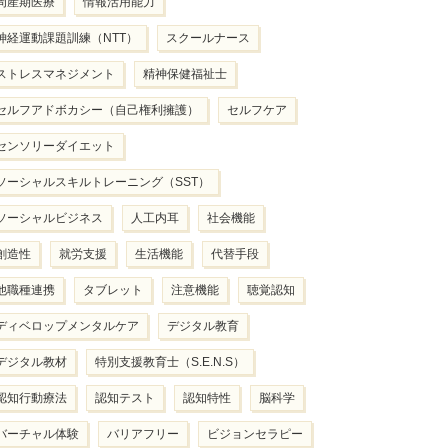
周産期医療
情報活用能力
神経運動課題訓練（NTT）
スクールナース
ストレスマネジメント
精神保健福祉士
セルフアドボカシー（自己権利擁護）
セルフケア
センソリーダイエット
ソーシャルスキルトレーニング（SST）
ソーシャルビジネス
人工内耳
社会機能
創造性
就労支援
生活機能
代替手段
他職種連携
タブレット
注意機能
聴覚認知
ディベロップメンタルケア
デジタル教育
デジタル教材
特別支援教育士（S.E.N.S）
認知行動療法
認知テスト
認知特性
脳科学
バーチャル体験
バリアフリー
ビジョンセラピー