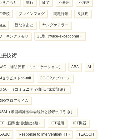
ひきこもり
非行
疲労
不器用
不注意
不登校
ブレインフォグ
問題行動
反抗期
自立
親なきあと
ヤングケアラー
ワーキングメモリ
2E型（twice-exceptional）
支援技術
AAC（補助代替コミュニケーション）
ABA
AI
AIセラピストco-mii
CO-OPアプローチ
CRAFT（コミュニティ強化と家族訓練）
DIR/フロアタイム
DSM（米国精神医学会統計と診断の手引き）
ICF（国際生活機能分類）
ICT活用
ICT機器
K-ABC
Response to Intervention(RTI)
TEACCH