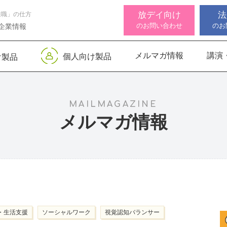
放デイ向け
法
離職」の仕方
のお問い合わせ
のお
企業情報
メルマガ情報
講演
個人向け製品
け製品
 デジタル
ンサー キッズ
知バランサー
視覚認知バランサー
Life Skills -生活機能
聴覚認知バランサー
感覚・
高次脳
視覚認
サポートお知らせ
 初級
発達支援プログラム-
Pro
トKIDS
Pro
for iPad
MAILMAGAZINE
メルマガ情報
機能バランサ
ンサー キッズ
脳バランサー キッズ
こども脳機能バランサ
いっしょ
高次脳機
ス
ー プラス for iPad
1
動作アセスメン
ビジョントレーニングⅡ
いっしょ
1
・生活支援
ソーシャルワーク
視覚認知バランサー