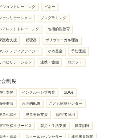
ビジョントレーニング
ビネー
ファシリテーション
プログラミング
ペアレントトレーニング
包括的性教育
保護者支援
補聴器
ポリヴェーガル理論
マルチメディアデイジー
ゆめ基金
予防医療
リハビリテーション
連携・協働
ロボット
社会制度
移行支援
インクルーシブ教育
SDGs
海外事情
合理的配慮
こども家庭センター
児童相談所
児童発達支援
障害者雇用
障害児福祉サービス
就労・生活支援
職業訓練
進学・進級
スクールカウンセラー
成年後見制度