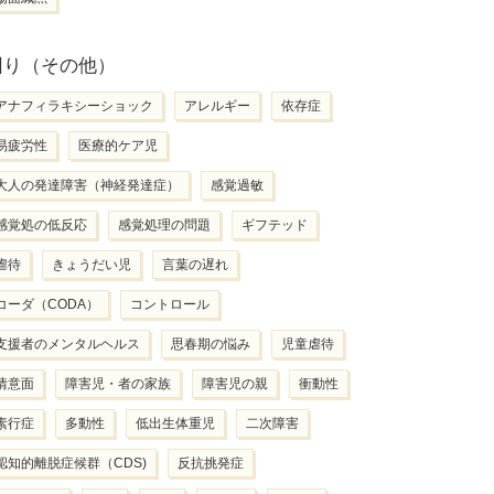
困り（その他）
アナフィラキシーショック
アレルギー
依存症
易疲労性
医療的ケア児
大人の発達障害（神経発達症）
感覚過敏
感覚処の低反応
感覚処理の問題
ギフテッド
虐待
きょうだい児
言葉の遅れ
コーダ（CODA）
コントロール
支援者のメンタルヘルス
思春期の悩み
児童虐待
情意面
障害児・者の家族
障害児の親
衝動性
素行症
多動性
低出生体重児
二次障害
認知的離脱症候群（CDS)
反抗挑発症