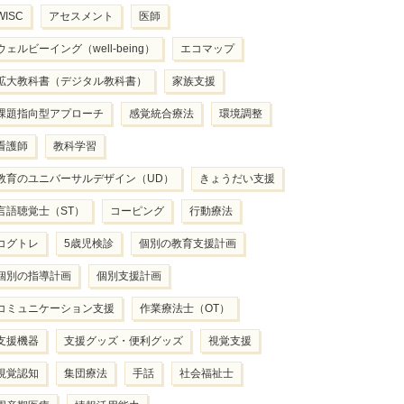
WISC
アセスメント
医師
ウェルビーイング（well-being）
エコマップ
拡大教科書（デジタル教科書）
家族支援
課題指向型アプローチ
感覚統合療法
環境調整
看護師
教科学習
教育のユニバーサルデザイン（UD）
きょうだい支援
言語聴覚士（ST）
コーピング
行動療法
コグトレ
5歳児検診
個別の教育支援計画
個別の指導計画
個別支援計画
コミュニケーション支援
作業療法士（OT）
支援機器
支援グッズ・便利グッズ
視覚支援
視覚認知
集団療法
手話
社会福祉士