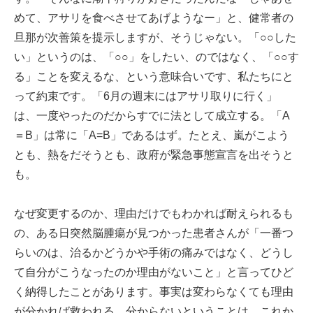
めて、アサリを食べさせてあげようなー」と、健常者の
旦那が次善策を提示しますが、そうじゃない。「○○した
い」というのは、「○○」をしたい、のではなく、「○○す
る」ことを変えるな、という意味合いです、私たちにと
って約束です。「6月の週末にはアサリ取りに行く」
は、一度やったのだからすでに法として成立する。「A
＝B」は常に「A=B」であるはず。たとえ、嵐がこよう
とも、熱をだそうとも、政府が緊急事態宣言を出そうと
も。
なぜ変更するのか、理由だけでもわかれば耐えられるも
の、ある日突然脳腫瘍が見つかった患者さんが「一番つ
らいのは、治るかどうかや手術の痛みではなく、どうし
て自分がこうなったのか理由がないこと」と言ってひど
く納得したことがあります。事実は変わらなくても理由
が分かれば救われる、分からないということは、これか