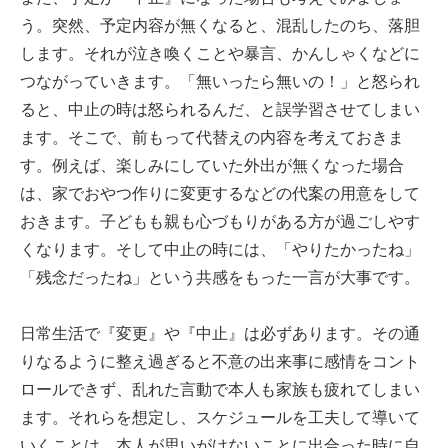
う。突然、予定内容が無くなると、混乱したのち、落胆
します。それが泣き喚くことや暴言、かんしゃくなどに
つながっていきます。「無いったら無いの！」と怒られ
ると、中止の時は怒られるんだ、と誤学習させてしまい
ます。そこで、前もって代替えの内容を考えておきま
す。例えば、楽しみにしていた外出が無くなった場合
は、家でおやつ作りに変更するなどの代案の用意をして
おきます。子どもも親も心づもりがある方が過ごしやす
くなります。そして中止の時には、「やりたかったね」
「残念だったね」という共感をもった一言が大事です。
日常生活で『変更』や『中止』は必ずあります。その通
りなるように整え過ぎると不意の出来事に感情をコント
ロールできず、乱れた言動で本人も家族も疲れてしまい
ます。それらを想定し、スケジュールを工夫して導いて
いくことは、本人が思いがけないことに出合った時に自