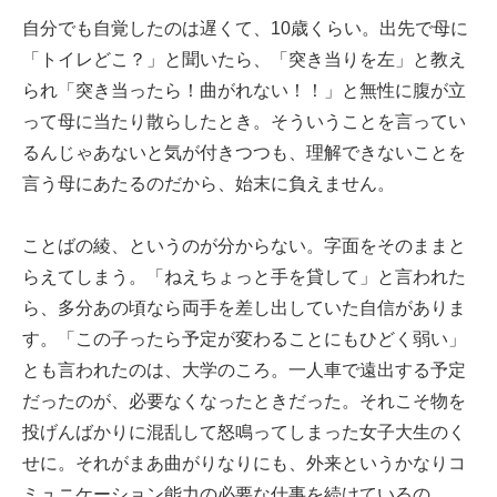
自分でも自覚したのは遅くて、10歳くらい。出先で母に
「トイレどこ？」と聞いたら、「突き当りを左」と教え
られ「突き当ったら！曲がれない！！」と無性に腹が立
って母に当たり散らしたとき。そういうことを言ってい
るんじゃあないと気が付きつつも、理解できないことを
言う母にあたるのだから、始末に負えません。
ことばの綾、というのが分からない。字面をそのままと
らえてしまう。「ねえちょっと手を貸して」と言われた
ら、多分あの頃なら両手を差し出していた自信がありま
す。「この子ったら予定が変わることにもひどく弱い」
とも言われたのは、大学のころ。一人車で遠出する予定
だったのが、必要なくなったときだった。それこそ物を
投げんばかりに混乱して怒鳴ってしまった女子大生のく
せに。それがまあ曲がりなりにも、外来というかなりコ
ミュニケーション能力の必要な仕事を続けているの