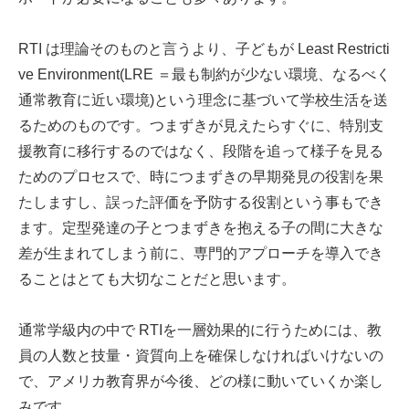
RTI は理論そのものと言うより、子どもが Least Restricti
ve Environment(LRE ＝最も制約が少ない環境、なるべく
通常教育に近い環境)という理念に基づいて学校生活を送
るためのものです。つまずきが見えたらすぐに、特別支
援教育に移行するのではなく、段階を追って様子を見る
ためのプロセスで、時につまずきの早期発見の役割を果
たしますし、誤った評価を予防する役割という事もでき
ます。定型発達の子とつまずきを抱える子の間に大きな
差が生まれてしまう前に、専門的アプローチを導入でき
ることはとても大切なことだと思います。
通常学級内の中で RTIを一層効果的に行うためには、教
員の人数と技量・資質向上を確保しなければいけないの
で、アメリカ教育界が今後、どの様に動いていくか楽し
みです。