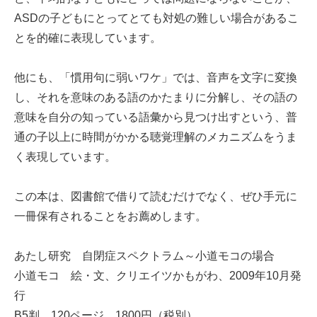
ASDの子どもにとってとても対処の難しい場合があるこ
とを的確に表現しています。
他にも、「慣用句に弱いワケ」では、音声を文字に変換
し、それを意味のある語のかたまりに分解し、その語の
意味を自分の知っている語彙から見つけ出すという、普
通の子以上に時間がかかる聴覚理解のメカニズムをうま
く表現しています。
この本は、図書館で借りて読むだけでなく、ぜひ手元に
一冊保有されることをお薦めします。
あたし研究 自閉症スペクトラム～小道モコの場合
小道モコ 絵・文、クリエイツかもがわ、2009年10月発
行
B5判、120ページ、1800円（税別）