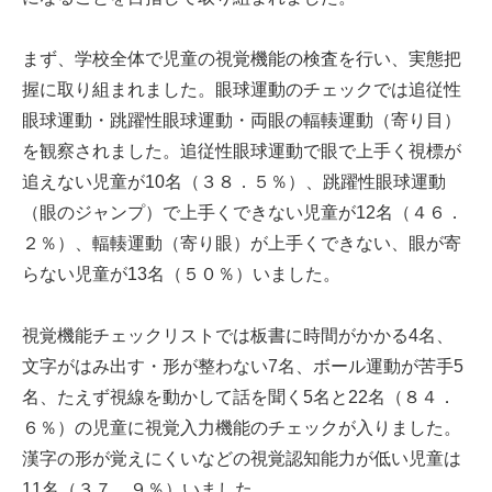
まず、学校全体で児童の視覚機能の検査を行い、実態把
握に取り組まれました。眼球運動のチェックでは追従性
眼球運動・跳躍性眼球運動・両眼の輻輳運動（寄り目）
を観察されました。追従性眼球運動で眼で上手く視標が
追えない児童が10名（３８．５％）、跳躍性眼球運動
（眼のジャンプ）で上手くできない児童が12名（４６．
２％）、輻輳運動（寄り眼）が上手くできない、眼が寄
らない児童が13名（５０％）いました。
視覚機能チェックリストでは板書に時間がかかる4名、
文字がはみ出す・形が整わない7名、ボール運動が苦手5
名、たえず視線を動かして話を聞く5名と22名（８４．
６％）の児童に視覚入力機能のチェックが入りました。
漢字の形が覚えにくいなどの視覚認知能力が低い児童は
11名（３７．９％）いました。