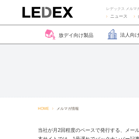
レデックス メルマ
ニュース
法人向
放デイ向け製品
脳バランサー キッズ
Life Skills -生活機能
Life Skills -生活機能
コグトレ
脳バラ
視覚認
よくある質問
2
発達支援プログラム-
発達支援プログラム-
さがし算
Pro
ほうかごエジソンボッ
感覚・動作アセスメン
聴覚認知バランサー
こども脳
脳バラ
クス
ト
for iPad
ー プラ
2
感覚・動作アセスメン
感覚・
HOME
メルマガ情報
トKIDS
ト
当社が月2回程度のペースで発行する、メー
本サイトでは、1号遅れでバックナンバー記