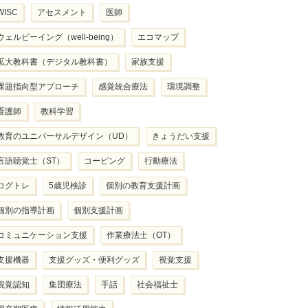
WISC
アセスメント
医師
ウェルビーイング（well-being）
エコマップ
拡大教科書（デジタル教科書）
家族支援
課題指向型アプローチ
感覚統合療法
環境調整
看護師
教科学習
教育のユニバーサルデザイン（UD）
きょうだい支援
言語聴覚士（ST）
コーピング
行動療法
コグトレ
5歳児検診
個別の教育支援計画
個別の指導計画
個別支援計画
コミュニケーション支援
作業療法士（OT）
支援機器
支援グッズ・便利グッズ
視覚支援
視覚認知
集団療法
手話
社会福祉士