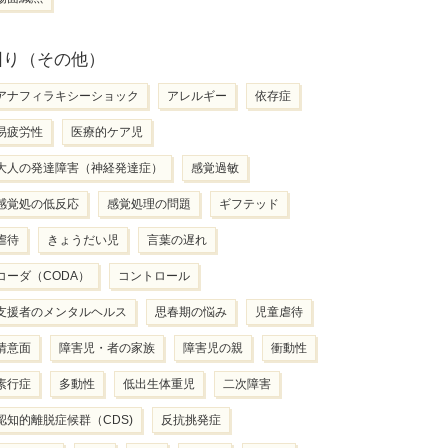
困り（その他）
アナフィラキシーショック
アレルギー
依存症
易疲労性
医療的ケア児
大人の発達障害（神経発達症）
感覚過敏
感覚処の低反応
感覚処理の問題
ギフテッド
虐待
きょうだい児
言葉の遅れ
コーダ（CODA）
コントロール
支援者のメンタルヘルス
思春期の悩み
児童虐待
情意面
障害児・者の家族
障害児の親
衝動性
素行症
多動性
低出生体重児
二次障害
認知的離脱症候群（CDS)
反抗挑発症