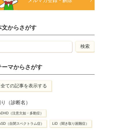
メルマガ登録・解除
本文からさがす
テーマからさがす
全ての記事を表示する
困り（診断名）
ADHD（注意欠如・多動症）
ASD（自閉スペクトラム症）
LiD（聞き取り困難症）