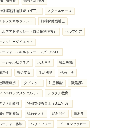
周産期医療
情報活用能力
神経運動課題訓練（NTT）
スクールナース
ストレスマネジメント
精神保健福祉士
セルフアドボカシー（自己権利擁護）
セルフケア
センソリーダイエット
ソーシャルスキルトレーニング（SST）
ソーシャルビジネス
人工内耳
社会機能
創造性
就労支援
生活機能
代替手段
他職種連携
タブレット
注意機能
聴覚認知
ディベロップメンタルケア
デジタル教育
デジタル教材
特別支援教育士（S.E.N.S）
認知行動療法
認知テスト
認知特性
脳科学
バーチャル体験
バリアフリー
ビジョンセラピー