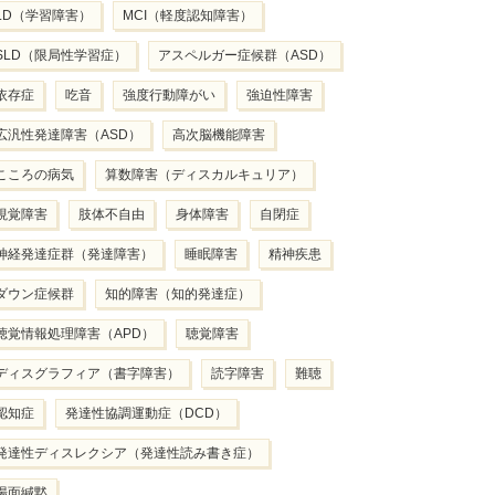
LD（学習障害）
MCI（軽度認知障害）
SLD（限局性学習症）
アスペルガー症候群（ASD）
依存症
吃音
強度行動障がい
強迫性障害
広汎性発達障害（ASD）
高次脳機能障害
こころの病気
算数障害（ディスカルキュリア）
視覚障害
肢体不自由
身体障害
自閉症
神経発達症群（発達障害）
睡眠障害
精神疾患
ダウン症候群
知的障害（知的発達症）
聴覚情報処理障害（APD）
聴覚障害
ディスグラフィア（書字障害）
読字障害
難聴
認知症
発達性協調運動症（DCD）
発達性ディスレクシア（発達性読み書き症）
場面緘黙