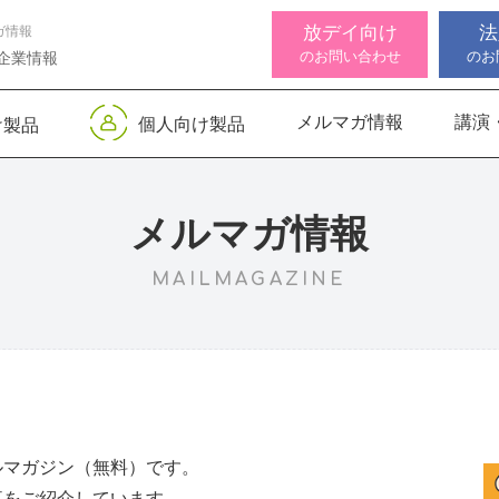
放デイ向け
法
ガ情報
のお問い合わせ
のお
企業情報
メルマガ情報
講演
個人向け製品
け製品
 デジタル
ンサー キッズ
知バランサー
視覚認知バランサー
Life Skills -生活機能
聴覚認知バランサー
感覚・
高次脳
視覚認
サポートお知らせ
 初級
発達支援プログラム-
Pro
トKIDS
Pro
for iPad
メルマガ情報
MAILMAGAZINE
機能バランサ
ンサー キッズ
脳バランサー キッズ
こども脳機能バランサ
いっしょ
高次脳機
ス
ー プラス for iPad
1
動作アセスメン
ビジョントレーニングⅡ
いっしょ
1
ルマガジン（無料）です。
事をご紹介しています。