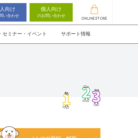
人向け
個人向け
問い合わせ
のお問い合わせ
ONLINESTORE
・セミナー・イベント
サポート情報
動作アセスメン
機能バランサー
知バランサー
聴覚認知バランサー
感覚・動作アセスメン
感覚・動作アセスメン
アップデート情報
ト
トKIDS
にさんすう 小
能バランサー
ほうかごエジソンボッ
高次脳機能バランサー
クス
for iPad
にさんすう 小