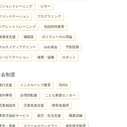
ビジョントレーニング
ビネー
ファシリテーション
プログラミング
ペアレントトレーニング
包括的性教育
保護者支援
補聴器
ポリヴェーガル理論
マルチメディアデイジー
ゆめ基金
予防医療
リハビリテーション
連携・協働
ロボット
社会制度
移行支援
インクルーシブ教育
SDGs
海外事情
合理的配慮
こども家庭センター
児童相談所
児童発達支援
障害者雇用
障害児福祉サービス
就労・生活支援
職業訓練
進学・進級
スクールカウンセラー
成年後見制度