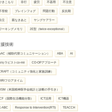
ひきこもり
非行
疲労
不器用
不注意
不登校
ブレインフォグ
問題行動
反抗期
自立
親なきあと
ヤングケアラー
ワーキングメモリ
2E型（twice-exceptional）
支援技術
AAC（補助代替コミュニケーション）
ABA
AI
AIセラピストco-mii
CO-OPアプローチ
CRAFT（コミュニティ強化と家族訓練）
DIR/フロアタイム
DSM（米国精神医学会統計と診断の手引き）
ICF（国際生活機能分類）
ICT活用
ICT機器
K-ABC
Response to Intervention(RTI)
TEACCH