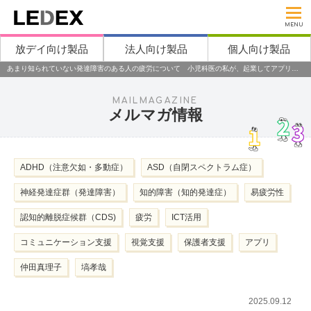
MENU
放デイ向け製品
法人向け製品
個人向け製品
あまり知られていない発達障害のある人の疲労について 小児科医の私が、起業してアプリを作っているわけ
MAILMAGAZINE
メルマガ情報
ADHD（注意欠如・多動症）
ASD（自閉スペクトラム症）
神経発達症群（発達障害）
知的障害（知的発達症）
易疲労性
認知的離脱症候群（CDS)
疲労
ICT活用
コミュニケーション支援
視覚支援
保護者支援
アプリ
仲田真理子
塙孝哉
2025.09.12