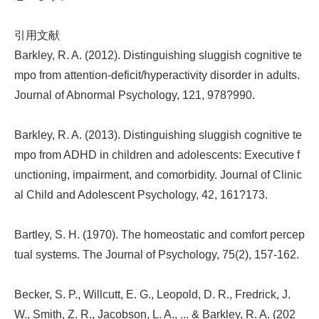
引用文献
Barkley, R. A. (2012). Distinguishing sluggish cognitive te
mpo from attention-deficit/hyperactivity disorder in adults.
Journal of Abnormal Psychology, 121, 978?990.
Barkley, R. A. (2013). Distinguishing sluggish cognitive te
mpo from ADHD in children and adolescents: Executive f
unctioning, impairment, and comorbidity. Journal of Clinic
al Child and Adolescent Psychology, 42, 161?173.
Bartley, S. H. (1970). The homeostatic and comfort percep
tual systems. The Journal of Psychology, 75(2), 157-162.
Becker, S. P., Willcutt, E. G., Leopold, D. R., Fredrick, J.
W., Smith, Z. R., Jacobson, L. A., ... & Barkley, R. A. (202