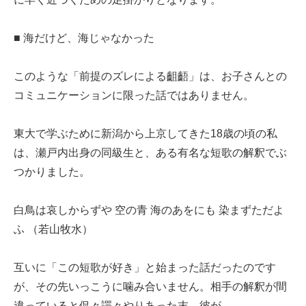
■ 海だけど、海じゃなかった
このような「前提のズレによる齟齬」は、お子さんとの
コミュニケーションに限った話ではありません。
東大で学ぶために新潟から上京してきた18歳の頃の私
は、瀬戸内出身の同級生と、ある有名な短歌の解釈でぶ
つかりました。
白鳥は哀しからずや 空の青 海のあをにも 染まずただよ
ふ （若山牧水）
互いに「この短歌が好き」と始まった話だったのです
が、その先いっこうに噛み合いません。相手の解釈が間
違っていると侃々諤々やりあった末、彼が