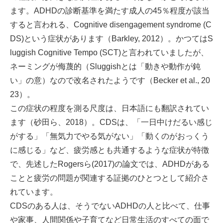
ます。ADHDの診断基準を満たす成人の45％程度が該当
すると言われる、Cognitive disengagement syndrome (C
DS)という症状があります（Barkley, 2012）。かつてはS
luggish Cognitive Tempo (SCT)と言われていましたが、
ネーミングが侮蔑的（Sluggishとは「動きや動作が鈍
い」の意）なので改名されたようです（Becker et al., 20
23）。
この症状の程度を測る尺度は、日本語にも翻訳されてい
ます（砂田ら、2018）。CDSは、「一日中けだるい感じ
がする」「無気力でやる気がない」「動くのがおっくう
に感じる」など、疲労感とも共通するような症状が特徴
で、先述したRogersら(2017)の論文では、ADHDがある
ことと疲労の問題が関連する証拠のひとつとして紹介さ
れています。
CDSのある人は、そうでないADHDの人と比べて、仕事
や家事、人間関係や子育てなど日常生活のすべての面で