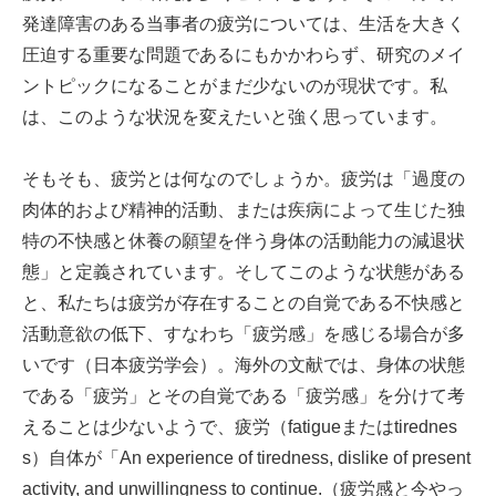
発達障害のある当事者の疲労については、生活を大きく
圧迫する重要な問題であるにもかかわらず、研究のメイ
ントピックになることがまだ少ないのが現状です。私
は、このような状況を変えたいと強く思っています。
そもそも、疲労とは何なのでしょうか。疲労は「過度の
肉体的および精神的活動、または疾病によって生じた独
特の不快感と休養の願望を伴う身体の活動能力の減退状
態」と定義されています。そしてこのような状態がある
と、私たちは疲労が存在することの自覚である不快感と
活動意欲の低下、すなわち「疲労感」を感じる場合が多
いです（日本疲労学会）。海外の文献では、身体の状態
である「疲労」とその自覚である「疲労感」を分けて考
えることは少ないようで、疲労（fatigueまたはtirednes
s）自体が「An experience of tiredness, dislike of present
activity, and unwillingness to continue.（疲労感と今やっ