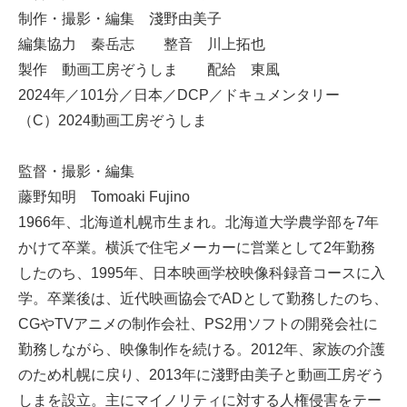
制作・撮影・編集 淺野由美子
編集協力 秦岳志 整音 川上拓也
製作 動画工房ぞうしま 配給 東風
2024年／101分／日本／DCP／ドキュメンタリー
（C）2024動画工房ぞうしま
監督・撮影・編集
藤野知明 Tomoaki Fujino
1966年、北海道札幌市生まれ。北海道大学農学部を7年
かけて卒業。横浜で住宅メーカーに営業として2年勤務
したのち、1995年、日本映画学校映像科録音コースに入
学。卒業後は、近代映画協会でADとして勤務したのち、
CGやTVアニメの制作会社、PS2用ソフトの開発会社に
勤務しながら、映像制作を続ける。2012年、家族の介護
のため札幌に戻り、2013年に淺野由美子と動画工房ぞう
しまを設立。主にマイノリティに対する人権侵害をテー