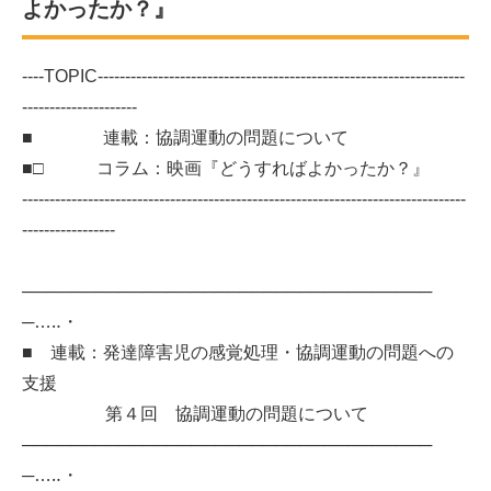
よかったか？』
----TOPIC-------------------------------------------------------------------
---------------------
■ 連載：協調運動の問題について
■□ コラム：映画『どうすればよかったか？』
---------------------------------------------------------------------------------
-----------------
──────────────────────────────────
─…‥・
■ 連載：発達障害児の感覚処理・協調運動の問題への
支援
第４回 協調運動の問題について
──────────────────────────────────
─…‥・