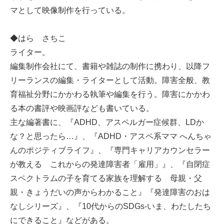
マとして映像制作を行っている。
◆はら さちこ
ライター。
編集制作会社にて、書籍や雑誌の制作に携わり、以降フ
リーランスの編集・ライターとして活動。障害全般、教
育福祉分野にかかわる執筆や編集を行う。障害にかかわ
る本の書評や映画評なども書いている。
主な編著書に、『ADHD、アスペルガー症候群、LDか
な？と思ったら…』、『ADHD・アスペ系ママ へんちゃ
んのポジティブライフ』、『専門キャリアカウンセラー
が教える これからの発達障害者「雇用」』、『自閉症
スペクトラムの子を育てる家族を理解する 母親・父
親・きょうだいの声からわかること』『発達障害のおは
なしシリーズ』、『10代からのSDGs-いま、わたしたち
にできること』などがある。