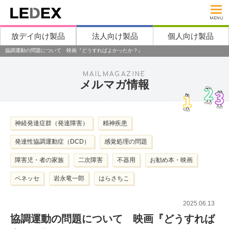
MENU
放デイ向け製品
法人向け製品
個人向け製品
協調運動の問題について 映画『どうすればよかったか？』
MAILMAGAZINE
メルマガ情報
神経発達症群（発達障害）
精神疾患
発達性協調運動症（DCD）
感覚処理の問題
障害児・者の家族
二次障害
不器用
お勧め本・映画
ベネッセ
岩永竜一郎
はらさちこ
2025.06.13
協調運動の問題について 映画『どうすれば