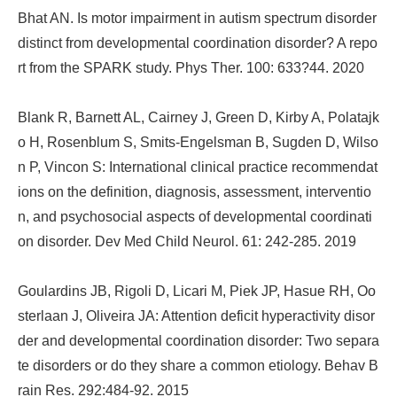
Bhat AN. Is motor impairment in autism spectrum disorder
distinct from developmental coordination disorder? A repo
rt from the SPARK study. Phys Ther. 100: 633?44. 2020
Blank R, Barnett AL, Cairney J, Green D, Kirby A, Polatajk
o H, Rosenblum S, Smits-Engelsman B, Sugden D, Wilso
n P, Vincon S: International clinical practice recommendat
ions on the definition, diagnosis, assessment, interventio
n, and psychosocial aspects of developmental coordinati
on disorder. Dev Med Child Neurol. 61: 242-285. 2019
Goulardins JB, Rigoli D, Licari M, Piek JP, Hasue RH, Oo
sterlaan J, Oliveira JA: Attention deficit hyperactivity disor
der and developmental coordination disorder: Two separa
te disorders or do they share a common etiology. Behav B
rain Res. 292:484-92. 2015