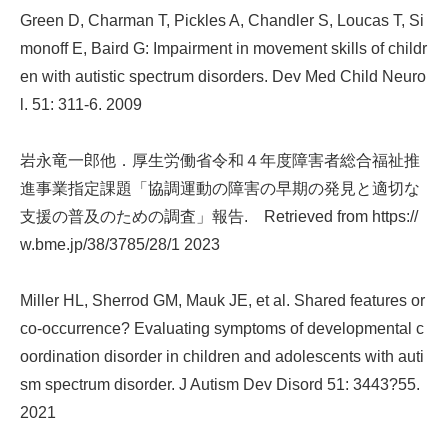
Green D, Charman T, Pickles A, Chandler S, Loucas T, Si
monoff E, Baird G: Impairment in movement skills of childr
en with autistic spectrum disorders. Dev Med Child Neuro
l. 51: 311-6. 2009
岩永竜一郎他．厚生労働省令和４年度障害者総合福祉推
進事業指定課題「協調運動の障害の早期の発見と適切な
支援の普及のための調査」報告. Retrieved from https://
w.bme.jp/38/3785/28/1 2023
Miller HL, Sherrod GM, Mauk JE, et al. Shared features or
co-occurrence? Evaluating symptoms of developmental c
oordination disorder in children and adolescents with auti
sm spectrum disorder. J Autism Dev Disord 51: 3443?55.
2021