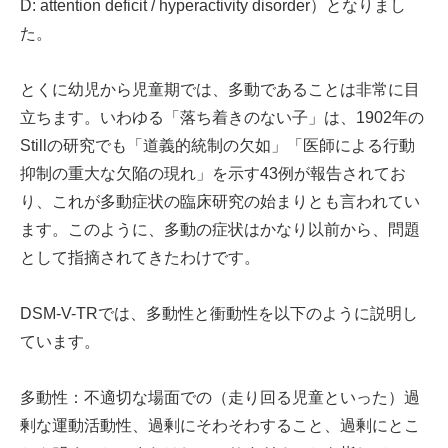
D: attention deficit / hyperactivity disorder）となりまし
た。
とくに幼児から児童期では、多動であることは非常に目
立ちます。いわゆる「落ち着きのない子」は、1902年の
Stillの研究でも「道義的統制の欠如」「医師による行動
抑制の重大な欠陥の現れ」を示す43例が報告されてお
り、これが多動症状の臨床研究の始まりとも言われてい
ます。このように、多動の症状はかなり以前から、問題
として指摘されてきたわけです。
DSM-V-TRでは、多動性と衝動性を以下のように説明し
ています。
多動性：不適切な場面での（走り回る児童といった）過
剰な運動活動性、過剰にそわそわすること、過剰にとこ