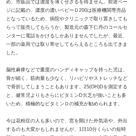
め、市販品では濃度を薄くせざるを得ません。前述ペー
ジに記載の、濃度の濃いベビーＤ200は医療機関専売品
となっているため、病院やクリニックで取り置きしても
らって販売してもらうか、製造元の森下仁丹のコールセ
ンターに電話をかけるしかありませんでしたが、最近、
一部の薬局では取り寄せしてもらえるところも出てきま
した。
脳性麻痺などで重度のハンディキャップを持った児は、
骨が細く、筋肉量も少なく、リハビリやストレッチなど
で骨折してしまうこともあります。25(OH)Dを測定する
と、健常児よりもさらにビタミンD欠乏が強いことも多
いため、積極的なビタミンＤの補充が勧められます。
今は花粉症の人も多いので、窓を開けた外気浴や、外出
するのも大変かもしれませんが、1日10分くらいの短時