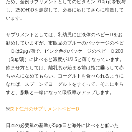
ため、全例サプリメントとしてのビタミンD10μｇを投与
し、25(OH)Dを測定して、必要に応じてさらに増量して
います。
サプリメントとしては、乳幼児には液体のベビーDをお
勧めしていますが、市販品のブルーのパッケージのベビ
ーＤは2μg /滴で、ピンク色のパッケージのベビーＤ200
（5μg/滴）に比べると濃度が1/2.5と薄くなっています。
飲ませ方としては、離乳食が始まる前は指に垂らして赤
ちゃんになめてもらい、ヨーグルトを食べられるように
なれば、スプーンでヨーグルトをすくって、そこに垂ら
すと、脂肪と一緒になって吸収率がアップします。
※
森下仁丹のサプリメントベビーD
日本の必要量の基準が5μg/日と海外に比べると低いた