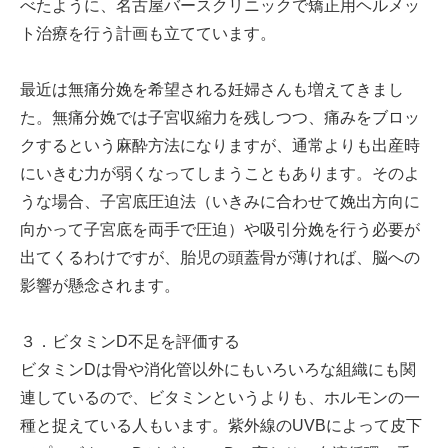
べたように、名古屋バースクリニックで矯正用ヘルメッ
ト治療を行う計画も立てています。
最近は無痛分娩を希望される妊婦さんも増えてきまし
た。無痛分娩では子宮収縮力を残しつつ、痛みをブロッ
クするという麻酔方法になりますが、通常よりも出産時
にいきむ力が弱くなってしまうこともあります。そのよ
うな場合、子宮底圧迫法（いきみに合わせて娩出方向に
向かって子宮底を両手で圧迫）や吸引分娩を行う必要が
出てくるわけですが、胎児の頭蓋骨が薄ければ、脳への
影響が懸念されます。
３．ビタミンD不足を評価する
ビタミンDは骨や消化管以外にもいろいろな組織にも関
連しているので、ビタミンというよりも、ホルモンの一
種と捉えている人もいます。紫外線のUVBによって皮下