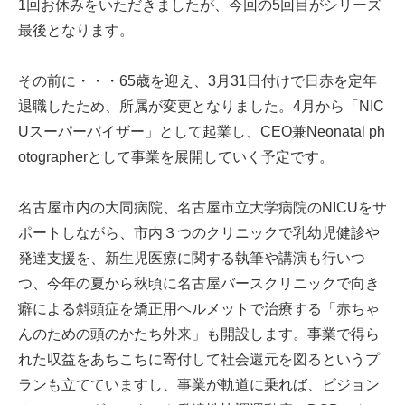
1回お休みをいただきましたが、今回の5回目がシリーズ
最後となります。
その前に・・・65歳を迎え、3月31日付けで日赤を定年
退職したため、所属が変更となりました。4月から「NIC
Uスーパーバイザー」として起業し、CEO兼Neonatal ph
otographerとして事業を展開していく予定です。
名古屋市内の大同病院、名古屋市立大学病院のNICUをサ
ポートしながら、市内３つのクリニックで乳幼児健診や
発達支援を、新生児医療に関する執筆や講演も行いつ
つ、今年の夏から秋頃に名古屋バースクリニックで向き
癖による斜頭症を矯正用ヘルメットで治療する「赤ちゃ
んのための頭のかたち外来」も開設します。事業で得ら
れた収益をあちこちに寄付して社会還元を図るというプ
ランも立てていますし、事業が軌道に乗れば、ビジョン