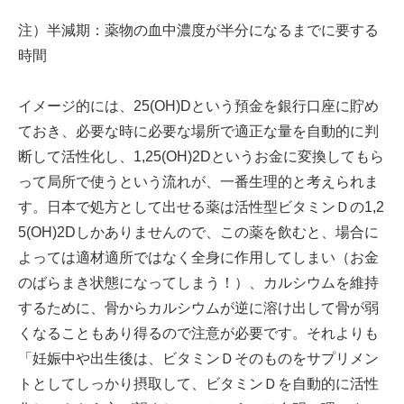
注）半減期：薬物の血中濃度が半分になるまでに要する
時間
イメージ的には、25(OH)Dという預金を銀行口座に貯め
ておき、必要な時に必要な場所で適正な量を自動的に判
断して活性化し、1,25(OH)2Dというお金に変換してもら
って局所で使うという流れが、一番生理的と考えられま
す。日本で処方として出せる薬は活性型ビタミンＤの1,2
5(OH)2Dしかありませんので、この薬を飲むと、場合に
よっては適材適所ではなく全身に作用してしまい（お金
のばらまき状態になってしまう！）、カルシウムを維持
するために、骨からカルシウムが逆に溶け出して骨が弱
くなることもあり得るので注意が必要です。それよりも
「妊娠中や出生後は、ビタミンＤそのものをサプリメン
トとしてしっかり摂取して、ビタミンＤを自動的に活性