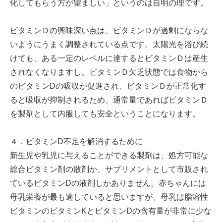
化してもらう方が望ましい」というのは自明の理です。
ビタミンＤの興味深い点は、ビタミンＤが過剰にならな
いようにうまく調整されている点です。太陽光を浴び続
けても、ある一定のレベルに達するとビタミンＤは産生
されなくなりますし、ビタミンＤ欠乏状態では食物から
のビタミンDの吸収が促進され、ビタミンＤが正常化す
ると吸収が抑制されるため、通常量であればビタミンＤ
を製剤として内服しても安全ということになります。
４．ビタミンD不足を解消するために
新生児や乳児に与えることができる製剤は、処方可能な
総合ビタミン剤の散剤か、サプリメントとして市販され
ているビタミンDの液剤しかありません。赤ちゃんには
母乳栄養が最も適していると思いますが、母乳は脂溶性
ビタミンのビタミンKとビタミンDの含有量が非常に少な