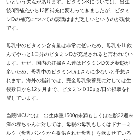
いという欠点があります。ビタミンKについては、出生
後3回補充から13回補充に変わってきましたが、ビタミ
ンDの補充についての認識はまだ乏しいというのが現状
です。
母乳中のビタミン含有量は非常に低いため、母乳を1L飲
んでやっと1日分のビタミンDが充足されると言われてい
ます。ただ、国内の妊婦さん達はビタミンD欠乏状態が
多いため、母乳中のビタミンDはさらに少ないと予想さ
れます。海外の指針では、完全母乳栄養児に対しては生
後数日から12ヶ月まで、ビタミンＤ10μｇ/日の摂取を推
奨しています。
当院NICUでは、出生体重1500g未満もしくは在胎32週未
満の赤ちゃんに対しては、母親の母乳もしくはドナーミ
ルク（母乳バンクから提供された母乳）を飲ませている