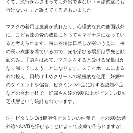
くて、流行がおさまっても外出できない（＝診察室にも
行けない）」と訴えてくる児もいました。
マスクの着用は皮膚が荒れたり、心理的な負の側面以外
に、こども達の骨の成長にとってもマイナスになってい
ると考えられます。特に冬場は日差しが弱いうえに、袖
の長い衣服を着ているので、光を浴びる場所は手先と顔
面のみ。手袋をはめて、マスクをすると受ける光量はか
なり減ってしまうことになります。ステイホームによる
外出控え、日焼け止めクリームの積極的な使用、妊娠中
のダイエットや偏食、ビタミンD不足に対する認知不足
などの合わせ技で、妊婦さん達の9割以上がビタミンD欠
乏状態という統計も出ています。
注）ビタミンDは脂溶性ビタミンの仲間で、その8割は紫
外線のUVBを浴びることによって皮膚で作られますが、