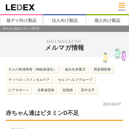
MENU
放デイ向け製品
法人向け製品
個人向け製品
赤ちゃん達はビタミンD不足
MAILMAGAZINE
メルマガ情報
大人の発達障害（神経発達症）
低出生体重児
周産期医療
ディベロップメンタルケア
セルフヘルプグループ
ピアサポート
当事者団体
冠地情
田中太平
2023.04.07
赤ちゃん達はビタミンD不足