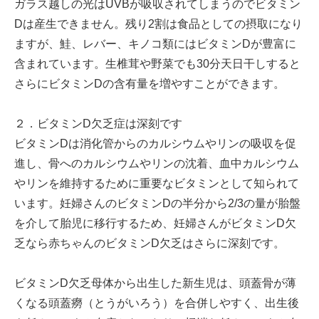
ガラス越しの光はUVBが吸収されてしまうのでビタミン
Dは産生できません。残り2割は食品としての摂取になり
ますが、鮭、レバー、キノコ類にはビタミンDが豊富に
含まれています。生椎茸や野菜でも30分天日干しすると
さらにビタミンDの含有量を増やすことができます。
２．ビタミンD欠乏症は深刻です
ビタミンDは消化管からのカルシウムやリンの吸収を促
進し、骨へのカルシウムやリンの沈着、血中カルシウム
やリンを維持するために重要なビタミンとして知られて
います。妊婦さんのビタミンDの半分から2/3の量が胎盤
を介して胎児に移行するため、妊婦さんがビタミンD欠
乏なら赤ちゃんのビタミンD欠乏はさらに深刻です。
ビタミンD欠乏母体から出生した新生児は、頭蓋骨が薄
くなる頭蓋癆（とうがいろう）を合併しやすく、出生後