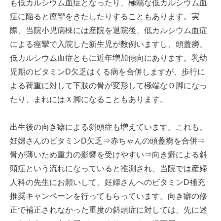
も低カルシウム血症となったり、極端な低カルシウム血
症に陥ると痙攣をきたしたりすることもあります。実
際、当院小児病棟には産院を退院後、低カルシウム血症
による痙攣で入院した新生児が数例いますし、頭蓋癆、
低カルシウム血症ともに近年増加傾向にあります。乳幼
児期のビタミンD欠乏はくる病を合併しますが、歩行に
よる荷重に対して下肢の骨が変形して極端なＯ脚になっ
たり、まれにはＸ脚になることもあります。
出生後の向き癖による斜頭症も増えています。これも、
妊婦さんのビタミンD欠乏⇒赤ちゃんの頭蓋癆を合併⇒
骨が薄いため重力の影響を受けやすい⇒向き癖による斜
頭症という流れになっていると推測され、当院では産婦
人科の先生にお願いして、妊婦さんへのビタミンD補充
推奨キャンペーンを行ってもらっています。向き癖の修
正で補正されなかった重度の斜頭症に対しては、先に述