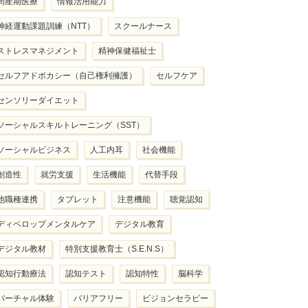
周産期医療
情報活用能力
神経運動課題訓練（NTT）
スクールナース
ストレスマネジメント
精神保健福祉士
セルフアドボカシー（自己権利擁護）
セルフケア
センソリーダイエット
ソーシャルスキルトレーニング（SST）
ソーシャルビジネス
人工内耳
社会機能
創造性
就労支援
生活機能
代替手段
他職種連携
タブレット
注意機能
聴覚認知
ディベロップメンタルケア
デジタル教育
デジタル教材
特別支援教育士（S.E.N.S）
認知行動療法
認知テスト
認知特性
脳科学
バーチャル体験
バリアフリー
ビジョンセラピー