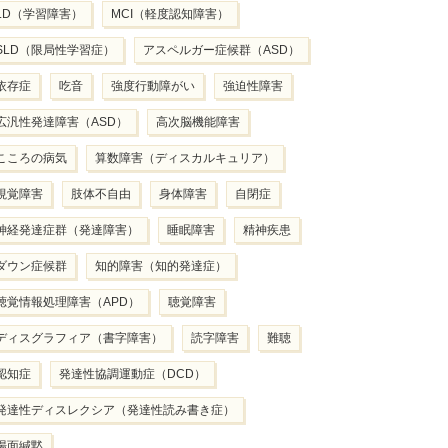
LD（学習障害）
MCI（軽度認知障害）
SLD（限局性学習症）
アスペルガー症候群（ASD）
依存症
吃音
強度行動障がい
強迫性障害
広汎性発達障害（ASD）
高次脳機能障害
こころの病気
算数障害（ディスカルキュリア）
視覚障害
肢体不自由
身体障害
自閉症
神経発達症群（発達障害）
睡眠障害
精神疾患
ダウン症候群
知的障害（知的発達症）
聴覚情報処理障害（APD）
聴覚障害
ディスグラフィア（書字障害）
読字障害
難聴
認知症
発達性協調運動症（DCD）
発達性ディスレクシア（発達性読み書き症）
場面緘黙