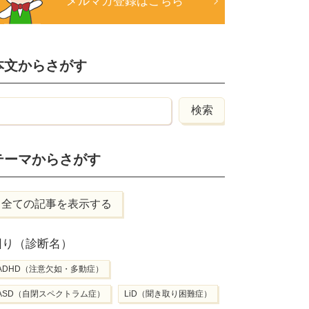
メルマガ登録はこちら
本文からさがす
テーマからさがす
全ての記事を表示する
困り（診断名）
ADHD（注意欠如・多動症）
ASD（自閉スペクトラム症）
LiD（聞き取り困難症）