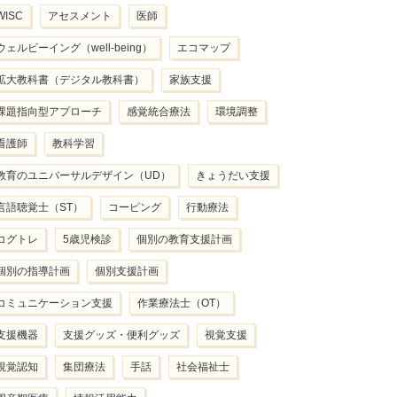
WISC
アセスメント
医師
ウェルビーイング（well-being）
エコマップ
拡大教科書（デジタル教科書）
家族支援
課題指向型アプローチ
感覚統合療法
環境調整
看護師
教科学習
教育のユニバーサルデザイン（UD）
きょうだい支援
言語聴覚士（ST）
コーピング
行動療法
コグトレ
5歳児検診
個別の教育支援計画
個別の指導計画
個別支援計画
コミュニケーション支援
作業療法士（OT）
支援機器
支援グッズ・便利グッズ
視覚支援
視覚認知
集団療法
手話
社会福祉士