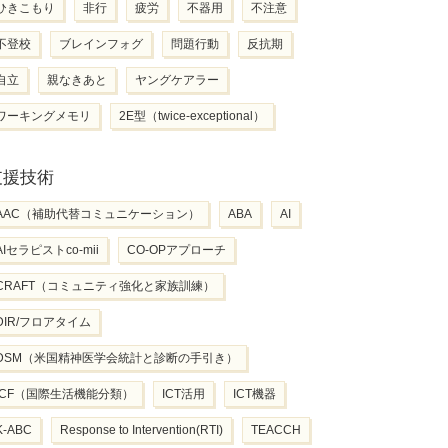
ひきこもり
非行
疲労
不器用
不注意
不登校
ブレインフォグ
問題行動
反抗期
自立
親なきあと
ヤングケアラー
ワーキングメモリ
2E型（twice-exceptional）
支援技術
AAC（補助代替コミュニケーション）
ABA
AI
AIセラピストco-mii
CO-OPアプローチ
CRAFT（コミュニティ強化と家族訓練）
DIR/フロアタイム
DSM（米国精神医学会統計と診断の手引き）
ICF（国際生活機能分類）
ICT活用
ICT機器
K-ABC
Response to Intervention(RTI)
TEACCH