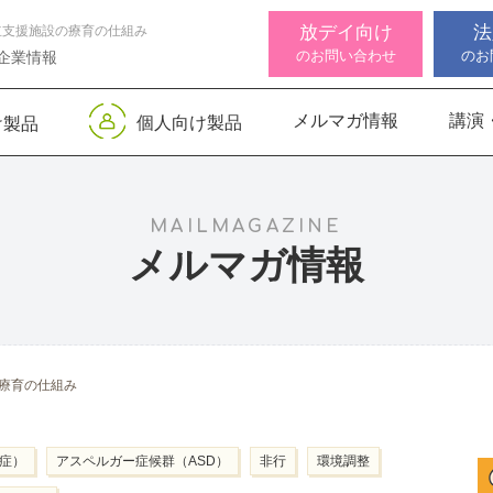
放デイ向け
法
立支援施設の療育の仕組み
のお問い合わせ
のお
企業情報
メルマガ情報
講演
個人向け製品
け製品
 デジタル
ンサー キッズ
知バランサー
視覚認知バランサー
Life Skills -生活機能
聴覚認知バランサー
感覚・
高次脳
視覚認
サポートお知らせ
 初級
発達支援プログラム-
Pro
トKIDS
Pro
for iPad
MAILMAGAZINE
メルマガ情報
機能バランサ
ンサー キッズ
脳バランサー キッズ
こども脳機能バランサ
いっしょ
高次脳機
ス
ー プラス for iPad
1
動作アセスメン
ビジョントレーニングⅡ
いっしょ
療育の仕組み
1
ム症）
アスペルガー症候群（ASD）
非行
環境調整