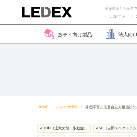
発達障害と児童自
ニュース
法人向
放デイ向け製品
脳バランサー キッズ
Life Skills -生活機能
Life Skills -生活機能
コグトレ
脳バラ
視覚認
よくある質問
2
発達支援プログラム-
発達支援プログラム-
さがし算
Pro
ほうかごエジソンボッ
感覚・動作アセスメン
聴覚認知バランサー
こども脳
脳バラ
クス
ト
for iPad
ー プラ
2
感覚・動作アセスメン
感覚・
HOME
メルマガ情報
発達障害と児童自立支援施設の
トKIDS
ト
ADHD（注意欠如・多動症）
ASD（自閉スペクトラ