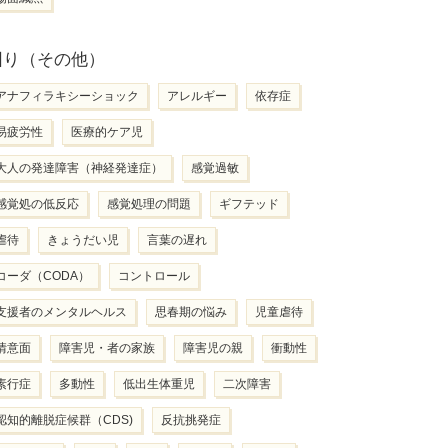
困り（その他）
アナフィラキシーショック
アレルギー
依存症
易疲労性
医療的ケア児
大人の発達障害（神経発達症）
感覚過敏
感覚処の低反応
感覚処理の問題
ギフテッド
虐待
きょうだい児
言葉の遅れ
コーダ（CODA）
コントロール
支援者のメンタルヘルス
思春期の悩み
児童虐待
情意面
障害児・者の家族
障害児の親
衝動性
素行症
多動性
低出生体重児
二次障害
認知的離脱症候群（CDS)
反抗挑発症