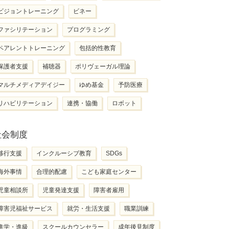
ビジョントレーニング
ビネー
ファシリテーション
プログラミング
ペアレントトレーニング
包括的性教育
保護者支援
補聴器
ポリヴェーガル理論
マルチメディアデイジー
ゆめ基金
予防医療
リハビリテーション
連携・協働
ロボット
社会制度
移行支援
インクルーシブ教育
SDGs
海外事情
合理的配慮
こども家庭センター
児童相談所
児童発達支援
障害者雇用
障害児福祉サービス
就労・生活支援
職業訓練
進学・進級
スクールカウンセラー
成年後見制度