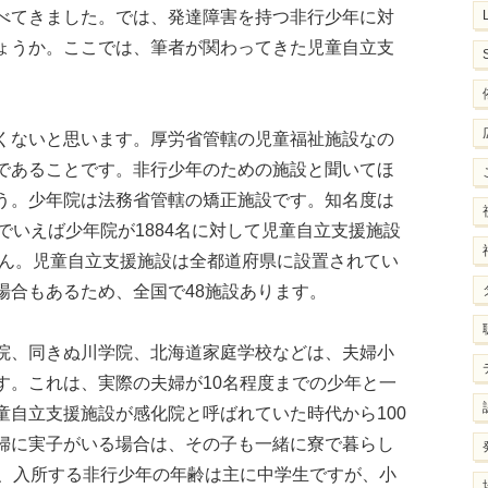
べてきました。では、発達障害を持つ非行少年に対
ょうか。ここでは、筆者が関わってきた児童自立支
くないと思います。厚労省管轄の児童福祉施設なの
であることです。非行少年のための施設と聞いてほ
う。少年院は法務省管轄の矯正施設です。知名度は
でいえば少年院が1884名に対して児童自立支援施設
せん。児童自立支援施設は全都道府県に設置されてい
場合もあるため、全国で48施設あります。
院、同きぬ川学院、北海道家庭学校などは、夫婦小
す。これは、実際の夫婦が10名程度までの少年と一
童自立支援施設が感化院と呼ばれていた時代から100
婦に実子がいる場合は、その子も一緒に寮で暮らし
度、入所する非行少年の年齢は主に中学生ですが、小