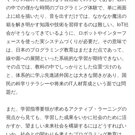
の中での僅かな時間のプログラミング体験で、単に画面
上に絵を描いたり、音を出すだけでは、なかなか魔法の
箱を解き明かす知識や技術を習得するのは難しい。IoT社
会がそうなってきているように、ロボットやインターフ
ェースを使った実システムづくりが必要だ。その意味で
は、日本のプログラミング教育はまだまだ点であって、
線や面への展開といった系統的な学習が期待できない。
その点では、教科の中でしっかりとした位置づけのも
と、体系的に学ぶ先進諸外国とは大きな開きがあり、国
民の科学リテラシーや将来のIT人材育成という面では問
題だ。
また、学習指導要領が求めるアクティブ・ラーニングの
視点から見ても、学習した成果をいかに社会のために活
かすか、望ましい未来社会を構築するにはどうすればい
いか、社会との関わりを考えたプログラミング教育は、