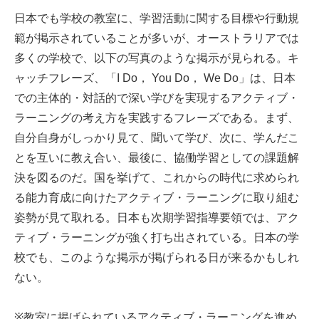
日本でも学校の教室に、学習活動に関する目標や行動規
範が掲示されていることが多いが、オーストラリアでは
多くの学校で、以下の写真のような掲示が見られる。キ
ャッチフレーズ、「I Do， You Do， We Do」は、日本
での主体的・対話的で深い学びを実現するアクティブ・
ラーニングの考え方を実践するフレーズである。まず、
自分自身がしっかり見て、聞いて学び、次に、学んだこ
とを互いに教え合い、最後に、協働学習としての課題解
決を図るのだ。国を挙げて、これからの時代に求められ
る能力育成に向けたアクティブ・ラーニングに取り組む
姿勢が見て取れる。日本も次期学習指導要領では、アク
ティブ・ラーニングが強く打ち出されている。日本の学
校でも、このような掲示が掲げられる日が来るかもしれ
ない。
※教室に掲げられているアクティブ・ラーニングを進め