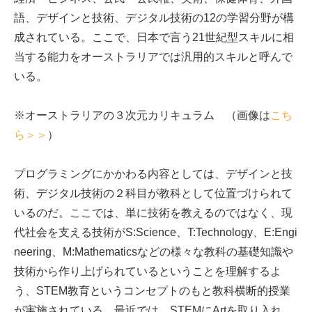
語、デザインと技術、デジタル技術の12の学習分野が構
成されている。ここで、日本で言う21世紀型スキルに相
当する能力をオーストラリアでは汎用的スキルと呼んで
いる。
※オーストラリアの３次元カリキュラム （画像は
こち
ら＞＞
）
プログラミングにかかわる内容としては、デザインと技
術、デジタル技術の２科目が教科として位置づけられて
いるのだ。ここでは、単に技術を教えるのではなく、現
代社会を支える技術がS:Science、T:Technology、E:Engi
neering、M:Mathematicsなどの様々な教科の基礎知識や
技術から作り上げられているということを理解するよ
う、STEM教育というコンセプトのもと教科横断的授業
が実施されている。最近では、STEMにArtを取り入れ、