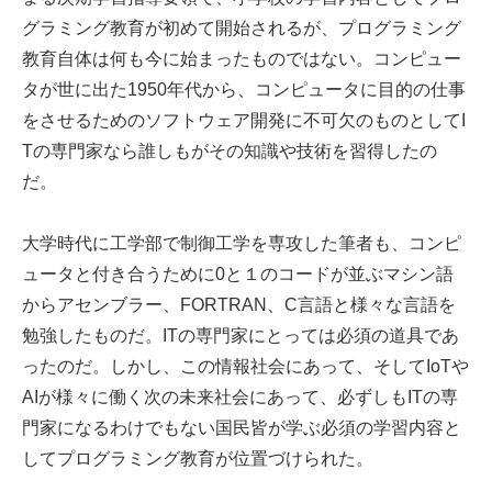
グラミング教育が初めて開始されるが、プログラミング
教育自体は何も今に始まったものではない。コンピュー
タが世に出た1950年代から、コンピュータに目的の仕事
をさせるためのソフトウェア開発に不可欠のものとしてI
Tの専門家なら誰しもがその知識や技術を習得したの
だ。
大学時代に工学部で制御工学を専攻した筆者も、コンピ
ュータと付き合うために0と１のコードが並ぶマシン語
からアセンブラー、FORTRAN、C言語と様々な言語を
勉強したものだ。ITの専門家にとっては必須の道具であ
ったのだ。しかし、この情報社会にあって、そしてIoTや
AIが様々に働く次の未来社会にあって、必ずしもITの専
門家になるわけでもない国民皆が学ぶ必須の学習内容と
してプログラミング教育が位置づけられた。