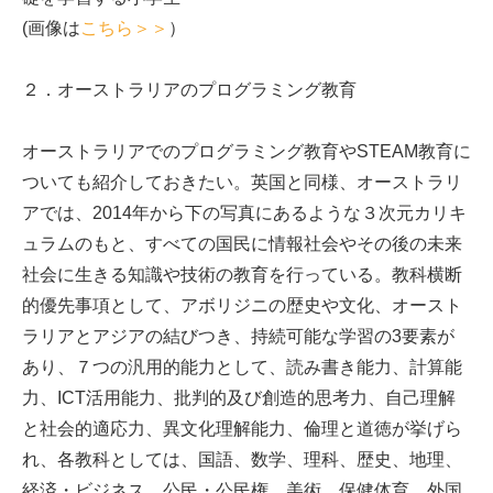
(画像は
こちら＞＞
）
２．オーストラリアのプログラミング教育
オーストラリアでのプログラミング教育やSTEAM教育に
ついても紹介しておきたい。英国と同様、オーストラリ
アでは、2014年から下の写真にあるような３次元カリキ
ュラムのもと、すべての国民に情報社会やその後の未来
社会に生きる知識や技術の教育を行っている。教科横断
的優先事項として、アボリジニの歴史や文化、オースト
ラリアとアジアの結びつき、持続可能な学習の3要素が
あり、７つの汎用的能力として、読み書き能力、計算能
力、ICT活用能力、批判的及び創造的思考力、自己理解
と社会的適応力、異文化理解能力、倫理と道徳が挙げら
れ、各教科としては、国語、数学、理科、歴史、地理、
経済・ビジネス、公民・公民権、美術、保健体育、外国