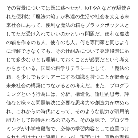
その背景については既に述べたが、IoTやAIなどが駆使さ
れた便利な「魔法の箱」が私達の生活や社会を支える未
来社会にあって、便利な魔法の箱をブラックボックスと
してただ受け入れていいのかという問題だ。便利な魔法
の箱を作るのも人、使うのも人。何も専門家と同じよう
に理解できなくても、その仕組みについて発達段階に応
じて多少なりとも理解しておくことが必要だという考え
からきている。国民の科学リテラシーとして、「魔法の
箱」を少しでもクリアーにする知識を持つことが健全な
未来社会の構築につながるとの考えだ。また、プログラ
ミングという行為には、分析、構造化、論理的思考、評
価など様々な問題解決に必要な思考力や創造力が求めら
れ、これからの時代にとって、そのような能力が汎用的
能力として期待されるのである。その意味で、プログラ
ミングが小学校段階で、必修の学習内容として位置づけ
られた点は大いに評価したいが、現実には、算数や理科