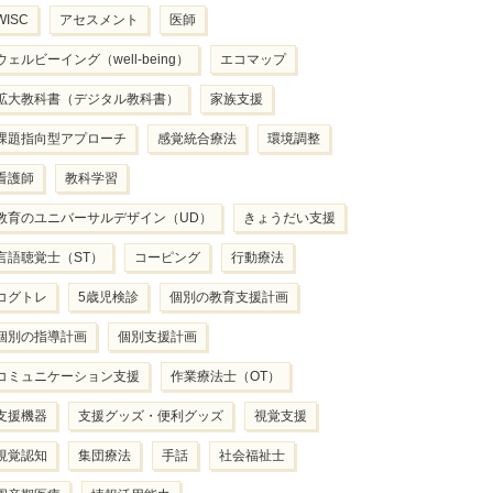
WISC
アセスメント
医師
ウェルビーイング（well-being）
エコマップ
拡大教科書（デジタル教科書）
家族支援
課題指向型アプローチ
感覚統合療法
環境調整
看護師
教科学習
教育のユニバーサルデザイン（UD）
きょうだい支援
言語聴覚士（ST）
コーピング
行動療法
コグトレ
5歳児検診
個別の教育支援計画
個別の指導計画
個別支援計画
コミュニケーション支援
作業療法士（OT）
支援機器
支援グッズ・便利グッズ
視覚支援
視覚認知
集団療法
手話
社会福祉士