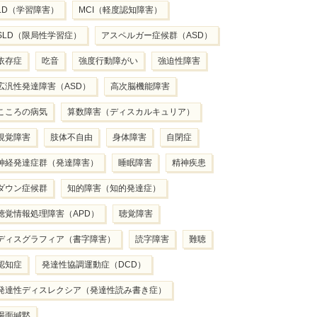
LD（学習障害）
MCI（軽度認知障害）
SLD（限局性学習症）
アスペルガー症候群（ASD）
依存症
吃音
強度行動障がい
強迫性障害
広汎性発達障害（ASD）
高次脳機能障害
こころの病気
算数障害（ディスカルキュリア）
視覚障害
肢体不自由
身体障害
自閉症
神経発達症群（発達障害）
睡眠障害
精神疾患
ダウン症候群
知的障害（知的発達症）
聴覚情報処理障害（APD）
聴覚障害
ディスグラフィア（書字障害）
読字障害
難聴
認知症
発達性協調運動症（DCD）
発達性ディスレクシア（発達性読み書き症）
場面緘黙