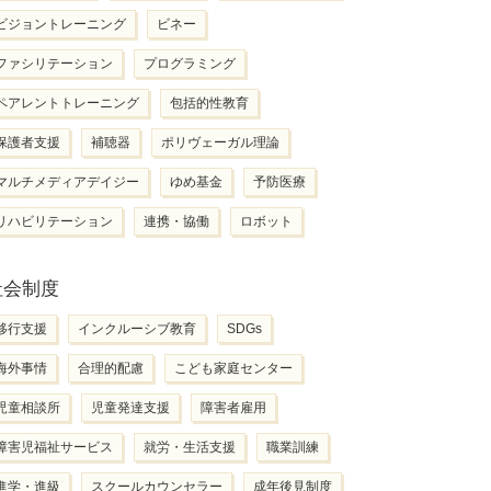
ビジョントレーニング
ビネー
ファシリテーション
プログラミング
ペアレントトレーニング
包括的性教育
保護者支援
補聴器
ポリヴェーガル理論
マルチメディアデイジー
ゆめ基金
予防医療
リハビリテーション
連携・協働
ロボット
社会制度
移行支援
インクルーシブ教育
SDGs
海外事情
合理的配慮
こども家庭センター
児童相談所
児童発達支援
障害者雇用
障害児福祉サービス
就労・生活支援
職業訓練
進学・進級
スクールカウンセラー
成年後見制度