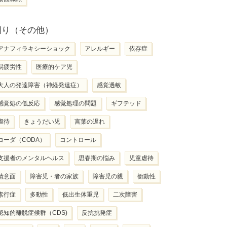
困り（その他）
アナフィラキシーショック
アレルギー
依存症
易疲労性
医療的ケア児
大人の発達障害（神経発達症）
感覚過敏
感覚処の低反応
感覚処理の問題
ギフテッド
虐待
きょうだい児
言葉の遅れ
コーダ（CODA）
コントロール
支援者のメンタルヘルス
思春期の悩み
児童虐待
情意面
障害児・者の家族
障害児の親
衝動性
素行症
多動性
低出生体重児
二次障害
認知的離脱症候群（CDS)
反抗挑発症