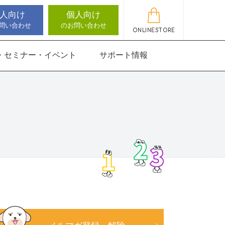
人向け
個人向け
問い合わせ
のお問い合わせ
ONLINESTORE
・セミナー・イベント
サポート情報
動作アセスメン
機能バランサー
知バランサー
聴覚認知バランサー
感覚・動作アセスメン
感覚・動作アセスメン
アップデート情報
ト
トKIDS
にさんすう 小
能バランサー
ほうかごエジソンボッ
高次脳機能バランサー
クス
for iPad
にさんすう 小