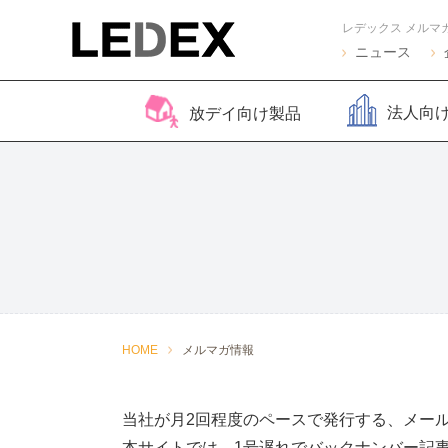
レデックス メルマ
ニュース
法人向
放デイ向け製品
脳バランサー キッズ
Life Skills -生活機能
Life Skills -生活機能
コグトレ
脳バラ
視覚認
よくある質問
2
発達支援プログラム-
発達支援プログラム-
さがし算
Pro
ほうかごエジソンボッ
感覚・動作アセスメン
聴覚認知バランサー
こども脳
脳バラ
クス
ト
for iPad
ー プラ
2
感覚・動作アセスメン
感覚・
HOME
メルマガ情報
トKIDS
ト
当社が月2回程度のペースで発行する、メー
本サイトでは、1号遅れでバックナンバー記