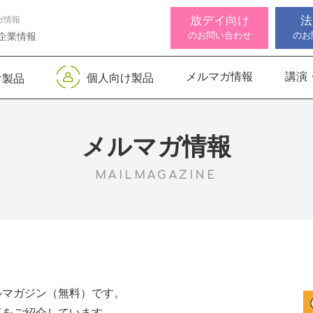
放デイ向け
法
ガ情報
のお問い合わせ
のお
企業情報
メルマガ情報
講演
個人向け製品
け製品
 デジタル
ンサー キッズ
知バランサー
視覚認知バランサー
Life Skills -生活機能
聴覚認知バランサー
感覚・
高次脳
視覚認
サポートお知らせ
 初級
発達支援プログラム-
Pro
トKIDS
Pro
for iPad
メルマガ情報
MAILMAGAZINE
機能バランサ
ンサー キッズ
脳バランサー キッズ
こども脳機能バランサ
いっしょ
高次脳機
ス
ー プラス for iPad
1
動作アセスメン
ビジョントレーニングⅡ
いっしょ
1
ルマガジン（無料）です。
事をご紹介しています。