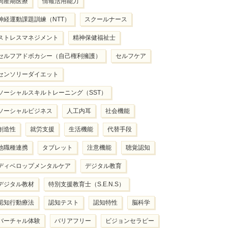
周産期医療
情報活用能力
神経運動課題訓練（NTT）
スクールナース
ストレスマネジメント
精神保健福祉士
セルフアドボカシー（自己権利擁護）
セルフケア
センソリーダイエット
ソーシャルスキルトレーニング（SST）
ソーシャルビジネス
人工内耳
社会機能
創造性
就労支援
生活機能
代替手段
他職種連携
タブレット
注意機能
聴覚認知
ディベロップメンタルケア
デジタル教育
デジタル教材
特別支援教育士（S.E.N.S）
認知行動療法
認知テスト
認知特性
脳科学
バーチャル体験
バリアフリー
ビジョンセラピー