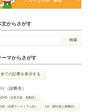
メルマガ登録・解除
本文からさがす
テーマからさがす
全ての記事を表示する
困り（診断名）
ADHD（注意欠如・多動症）
ASD（自閉スペクトラム症）
LiD（聞き取り困難症）