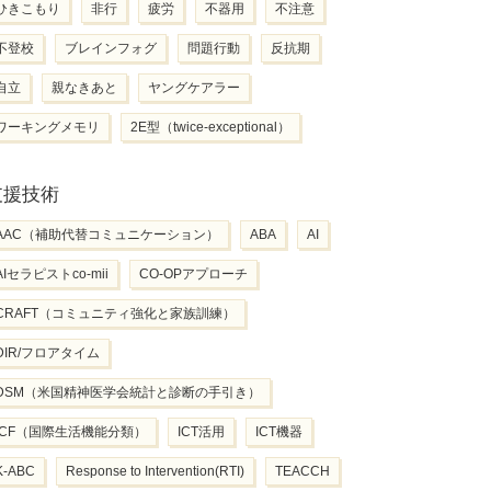
ひきこもり
非行
疲労
不器用
不注意
不登校
ブレインフォグ
問題行動
反抗期
自立
親なきあと
ヤングケアラー
ワーキングメモリ
2E型（twice-exceptional）
支援技術
AAC（補助代替コミュニケーション）
ABA
AI
AIセラピストco-mii
CO-OPアプローチ
CRAFT（コミュニティ強化と家族訓練）
DIR/フロアタイム
DSM（米国精神医学会統計と診断の手引き）
ICF（国際生活機能分類）
ICT活用
ICT機器
K-ABC
Response to Intervention(RTI)
TEACCH