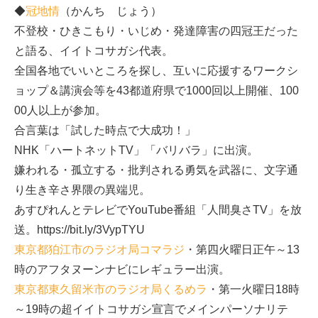
◆
冠地情
（かんち じょう）
不登校・ひきこもり・いじめ・発達障害の四冠王だった
と語る、イイトコサガシ代表。
全国各地でいいところを探し、互いに応援するワークシ
ョップ＆講演会等を43都道府県で1000回以上開催、100
00人以上が参加。
合言葉は「試した時点で大成功！」
NHK「ハートネットTV」「バリバラ」に出演。
嫌われる・孤立する・批判される勇気を武器に、文字通
り生き辛さ界隈の異端児。
あすぴれんとテレビでYouTube番組「人間臭さTV」を放
送。https://bit.ly/3VypTYU
東京都狛江市のラジオ局コマラジ
・第四火曜日正午～13
時のアフタヌーンナビにレギュラー出演。
東京都東久留米市のラジオ局くるめラ
・第一火曜日18時
～19時の超イイトコサガシ宣言でメインパーソナリテ