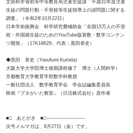
文部科学省初等中等教育局児童生徒課「平成31年度児童
生徒の問題行動・不登校等生徒指導上の諸問題に関する
調査」（令和2年10月22日）
日本学術振興会 科学研究費補助金「全国15万人の不登
校・外国籍生徒のためのYouTube版算数・数学コンテン
ツ開発」（17K18629、代表：黒田恭史）
◆黒田 恭史（Yasufumi Kuroda)
大阪大学大学院博士後期課程修了 博士（人間科学）
京都教育大学教育学部数学科教授
一般社団法人 数学教育学会 学会誌編集委員長
映画『ブタがいた教室』（日活株式会社）原作者
■□ あとがき ■□--------------------------
次号メルマガは、8月27日（金）です。