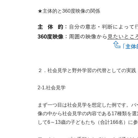
★主体的と360度映像の関係
２．社会見学と野外学習の代替としての実践
2-1.社会見学
まず一つ目は社会見学を想定した例です。バ
像の中から社会見学の内容である17種類を
して6～13歳の子どもたち（合計166名）に