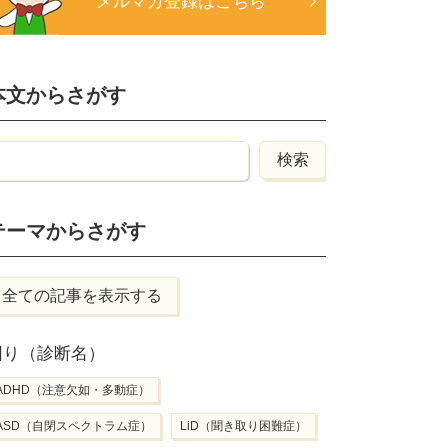
メルマガ登録はこちら
本文からさがす
テーマからさがす
全ての記事を表示する
困り（診断名）
ADHD（注意欠如・多動症）
ASD（自閉スペクトラム症）
LiD（聞き取り困難症）