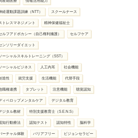
周産期医療
情報活用能力
神経運動課題訓練（NTT）
スクールナース
ストレスマネジメント
精神保健福祉士
セルフアドボカシー（自己権利擁護）
セルフケア
センソリーダイエット
ソーシャルスキルトレーニング（SST）
ソーシャルビジネス
人工内耳
社会機能
創造性
就労支援
生活機能
代替手段
他職種連携
タブレット
注意機能
聴覚認知
ディベロップメンタルケア
デジタル教育
デジタル教材
特別支援教育士（S.E.N.S）
認知行動療法
認知テスト
認知特性
脳科学
バーチャル体験
バリアフリー
ビジョンセラピー