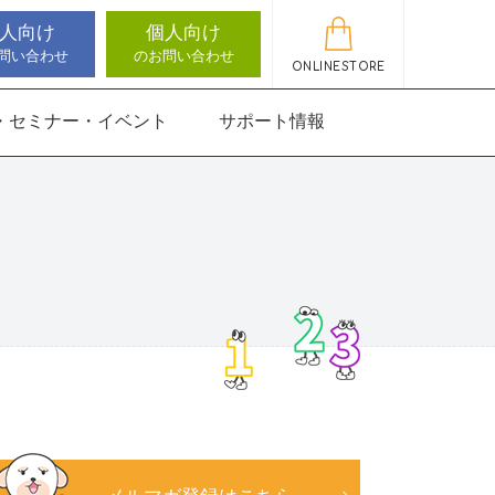
人向け
個人向け
問い合わせ
のお問い合わせ
ONLINESTORE
・セミナー・イベント
サポート情報
動作アセスメン
機能バランサー
知バランサー
聴覚認知バランサー
感覚・動作アセスメン
感覚・動作アセスメン
アップデート情報
ト
トKIDS
にさんすう 小
能バランサー
ほうかごエジソンボッ
高次脳機能バランサー
クス
for iPad
にさんすう 小