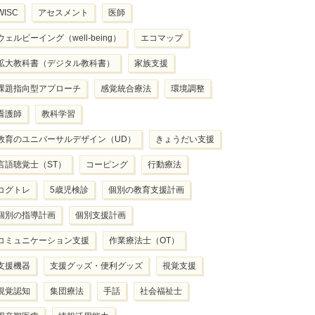
WISC
アセスメント
医師
ウェルビーイング（well-being）
エコマップ
拡大教科書（デジタル教科書）
家族支援
課題指向型アプローチ
感覚統合療法
環境調整
看護師
教科学習
教育のユニバーサルデザイン（UD）
きょうだい支援
言語聴覚士（ST）
コーピング
行動療法
コグトレ
5歳児検診
個別の教育支援計画
個別の指導計画
個別支援計画
コミュニケーション支援
作業療法士（OT）
支援機器
支援グッズ・便利グッズ
視覚支援
視覚認知
集団療法
手話
社会福祉士