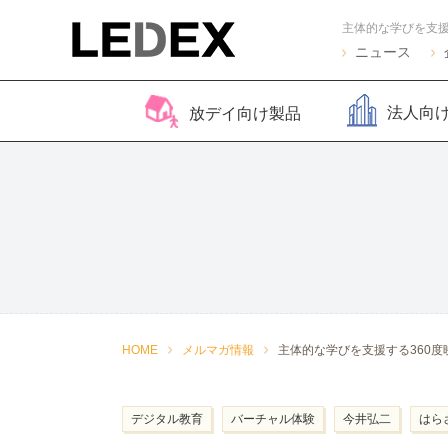
主体的な学びを支援
ニュース
法人向
放デイ向け製品
脳バランサー キッズ
Life Skills -生活機能
Life Skills -生活機能
コグトレ
脳バラ
視覚認
よくある質問
2
発達支援プログラム-
発達支援プログラム-
さがし算
Pro
ほうかごエジソンボッ
感覚・動作アセスメン
聴覚認知バランサー
こども脳
脳バラ
クス
ト
for iPad
ー プラ
2
感覚・動作アセスメン
感覚・
HOME
メルマガ情報
主体的な学びを支援する360度
トKIDS
ト
デジタル教育
バーチャル体験
今井弘二
はら