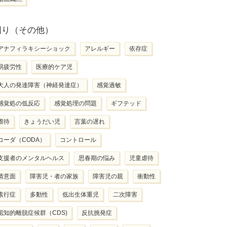
困り（その他）
アナフィラキシーショック
アレルギー
依存症
易疲労性
医療的ケア児
大人の発達障害（神経発達症）
感覚過敏
感覚処の低反応
感覚処理の問題
ギフテッド
虐待
きょうだい児
言葉の遅れ
コーダ（CODA）
コントロール
支援者のメンタルヘルス
思春期の悩み
児童虐待
情意面
障害児・者の家族
障害児の親
衝動性
素行症
多動性
低出生体重児
二次障害
認知的離脱症候群（CDS)
反抗挑発症