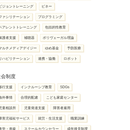
ビジョントレーニング
ビネー
ファシリテーション
プログラミング
ペアレントトレーニング
包括的性教育
保護者支援
補聴器
ポリヴェーガル理論
マルチメディアデイジー
ゆめ基金
予防医療
リハビリテーション
連携・協働
ロボット
社会制度
移行支援
インクルーシブ教育
SDGs
海外事情
合理的配慮
こども家庭センター
児童相談所
児童発達支援
障害者雇用
障害児福祉サービス
就労・生活支援
職業訓練
進学・進級
スクールカウンセラー
成年後見制度