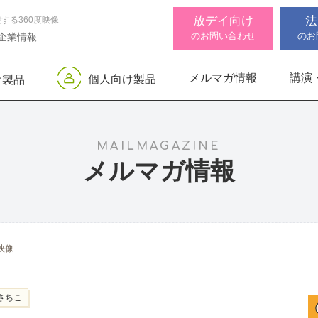
放デイ向け
法
する360度映像
のお問い合わせ
のお
企業情報
メルマガ情報
講演
個人向け製品
け製品
 デジタル
ンサー キッズ
知バランサー
視覚認知バランサー
Life Skills -生活機能
聴覚認知バランサー
感覚・
高次脳
視覚認
サポートお知らせ
 初級
発達支援プログラム-
Pro
トKIDS
Pro
for iPad
MAILMAGAZINE
メルマガ情報
機能バランサ
ンサー キッズ
脳バランサー キッズ
こども脳機能バランサ
いっしょ
高次脳機
ス
ー プラス for iPad
1
動作アセスメン
ビジョントレーニングⅡ
いっしょ
映像
1
さちこ