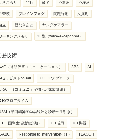
ひきこもり
非行
疲労
不器用
不注意
不登校
ブレインフォグ
問題行動
反抗期
自立
親なきあと
ヤングケアラー
ワーキングメモリ
2E型（twice-exceptional）
支援技術
AAC（補助代替コミュニケーション）
ABA
AI
AIセラピストco-mii
CO-OPアプローチ
CRAFT（コミュニティ強化と家族訓練）
DIR/フロアタイム
DSM（米国精神医学会統計と診断の手引き）
ICF（国際生活機能分類）
ICT活用
ICT機器
K-ABC
Response to Intervention(RTI)
TEACCH