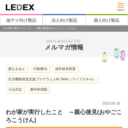
MENU
放デイ向け製品
法人向け製品
個人向け製品
わが家が実行したこと ～親心後見(おやごころこうけん)
MAILMAGAZINE
メルマガ情報
親なきあと
行動療法
成年後見制度
生活機能発達支援プログラム Life Skills（ライフスキル）
小玉武志
鹿内幸四朗
2020.09.18
わが家が実行したこと ～親心後見(おやごこ
ろこうけん)