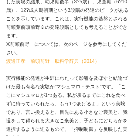
した実験の結果、幼児期後半（3?5歳）、児童期（6?10
歳）、12?成人期初期という3段階の発達のピークがある
ことを示しています。これは、実行機能の基盤とされる
前頭葉前頭前野※の発達段階としても考えることができ
ます。
※前頭前野 については、次のページを参考にしてくだ
さい。
渡邊正孝 前頭前野 脳科学辞典（2014）
実行機能の発達が生涯にわたって影響を及ぼすと結論づ
けた最も有名な実験が“マシュマロ・テスト”です。「こ
こにマシュマロが1つある。私が戻るまでにこれを食べ
ずに待っていられたら、もう1つあげるよ」という実験
であり、言い換えると、目先にある小さなご褒美と、我
慢をして得られる大きなご褒美と、子どもにどちらかを
選択するように迫るもので、「抑制制御」を反映した実