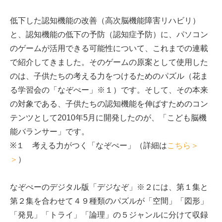
低下した認知機能の改善（高次脳機能障害リハビリ）
と、認知機能の低下の予防（認知症予防）に、パソコン
のゲームが活用できる可能性について、これまでの連載
で紹介してきました。そのゲームの原案として使用した
のは、子供たちの考える力をつけるためのパズル（花ま
る学習会の「なぞぺー」※１）です。そして、その本来
の対象である、子供たちの認知機能を伸ばすためのコン
テンツとして2010年5月に開発したのが、「こども脳機
能バランサー」です。
※１ 考える力がつく「なぞぺー」（詳細は
こちら＞
＞
）
なぞぺーのデジタル版「デジなぞ」※２には、第１集と
第２集を合わせて４９種類のパズルが「空間」「図形」
「発見」「トライ」「論理」の５ジャンルに分けて収録