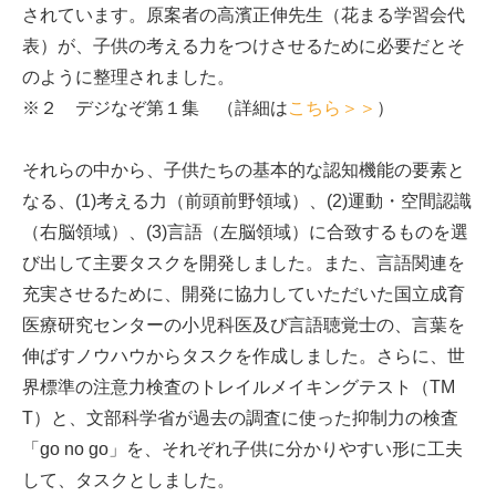
されています。原案者の高濱正伸先生（花まる学習会代
表）が、子供の考える力をつけさせるために必要だとそ
のように整理されました。
※２ デジなぞ第１集 （詳細は
こちら＞＞
）
それらの中から、子供たちの基本的な認知機能の要素と
なる、(1)考える力（前頭前野領域）、(2)運動・空間認識
（右脳領域）、(3)言語（左脳領域）に合致するものを選
び出して主要タスクを開発しました。また、言語関連を
充実させるために、開発に協力していただいた国立成育
医療研究センターの小児科医及び言語聴覚士の、言葉を
伸ばすノウハウからタスクを作成しました。さらに、世
界標準の注意力検査のトレイルメイキングテスト（TM
T）と、文部科学省が過去の調査に使った抑制力の検査
「go no go」を、それぞれ子供に分かりやすい形に工夫
して、タスクとしました。