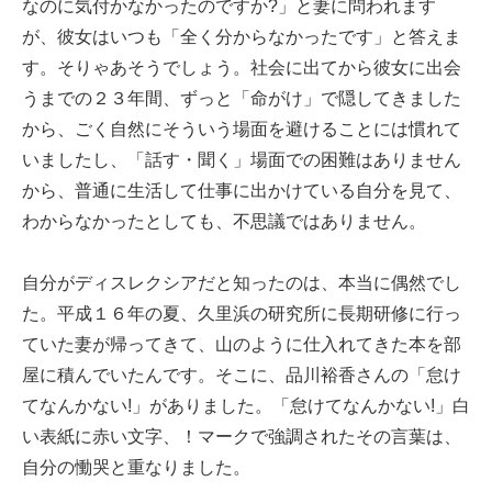
なのに気付かなかったのですか?」と妻に問われます
が、彼女はいつも「全く分からなかったです」と答えま
す。そりゃあそうでしょう。社会に出てから彼女に出会
うまでの２３年間、ずっと「命がけ」で隠してきました
から、ごく自然にそういう場面を避けることには慣れて
いましたし、「話す・聞く」場面での困難はありません
から、普通に生活して仕事に出かけている自分を見て、
わからなかったとしても、不思議ではありません。
自分がディスレクシアだと知ったのは、本当に偶然でし
た。平成１６年の夏、久里浜の研究所に長期研修に行っ
ていた妻が帰ってきて、山のように仕入れてきた本を部
屋に積んでいたんです。そこに、品川裕香さんの「怠け
てなんかない!」がありました。「怠けてなんかない!」白
い表紙に赤い文字、！マークで強調されたその言葉は、
自分の慟哭と重なりました。