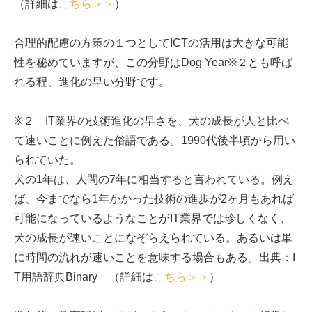
（詳細は
こちら＞＞
）
合理的配慮の方策の１つとしてICTの活用は大きな可能
性を秘めていますが、この分野はDog Year※２とも呼ば
れる程、進化の早い分野です。
※２ IT業界の技術進化の早さを、犬の成長が人と比べ
て速いことに例えた俗語である。1990代後半頃から用い
られていた。
犬の1年は、人間の7年に相当すると言われている。例え
ば、今までなら1年かかった技術の進歩が2ヶ月もあれば
可能になっているようなことがIT業界では珍しくなく、
犬の成長が速いことになぞらえられている。あるいは単
に時間の流れが速いことを意味する場合もある。出典：I
T用語辞典Binary （詳細は
こちら＞＞
）