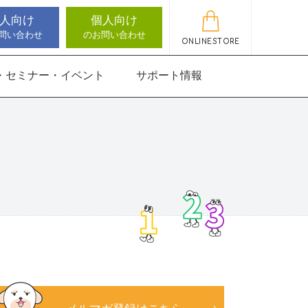
人向け
個人向け
問い合わせ
のお問い合わせ
ONLINESTORE
・セミナー・イベント
サポート情報
動作アセスメン
機能バランサー
知バランサー
聴覚認知バランサー
感覚・動作アセスメン
感覚・動作アセスメン
アップデート情報
ト
トKIDS
にさんすう 小
能バランサー
ほうかごエジソンボッ
高次脳機能バランサー
クス
for iPad
にさんすう 小