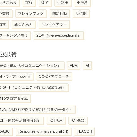
ひきこもり
非行
疲労
不器用
不注意
不登校
ブレインフォグ
問題行動
反抗期
自立
親なきあと
ヤングケアラー
ワーキングメモリ
2E型（twice-exceptional）
支援技術
AAC（補助代替コミュニケーション）
ABA
AI
AIセラピストco-mii
CO-OPアプローチ
CRAFT（コミュニティ強化と家族訓練）
DIR/フロアタイム
DSM（米国精神医学会統計と診断の手引き）
ICF（国際生活機能分類）
ICT活用
ICT機器
K-ABC
Response to Intervention(RTI)
TEACCH