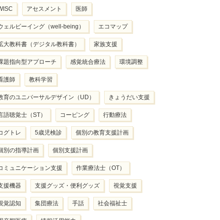
WISC
アセスメント
医師
ウェルビーイング（well-being）
エコマップ
拡大教科書（デジタル教科書）
家族支援
課題指向型アプローチ
感覚統合療法
環境調整
看護師
教科学習
教育のユニバーサルデザイン（UD）
きょうだい支援
言語聴覚士（ST）
コーピング
行動療法
コグトレ
5歳児検診
個別の教育支援計画
個別の指導計画
個別支援計画
コミュニケーション支援
作業療法士（OT）
支援機器
支援グッズ・便利グッズ
視覚支援
視覚認知
集団療法
手話
社会福祉士