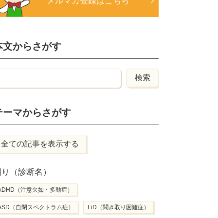
メルマガ登録はこちら
本文からさがす
テーマからさがす
全ての記事を表示する
困り（診断名）
ADHD（注意欠如・多動症）
ASD（自閉スペクトラム症）
LiD（聞き取り困難症）