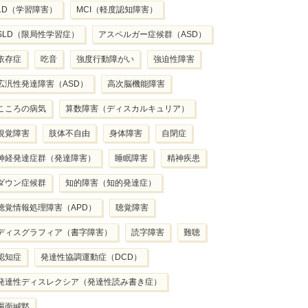
LD（学習障害）
MCI（軽度認知障害）
SLD（限局性学習症）
アスペルガー症候群（ASD）
依存症
吃音
強度行動障がい
強迫性障害
広汎性発達障害（ASD）
高次脳機能障害
こころの病気
算数障害（ディスカルキュリア）
視覚障害
肢体不自由
身体障害
自閉症
神経発達症群（発達障害）
睡眠障害
精神疾患
ダウン症候群
知的障害（知的発達症）
聴覚情報処理障害（APD）
聴覚障害
ディスグラフィア（書字障害）
読字障害
難聴
認知症
発達性協調運動症（DCD）
発達性ディスレクシア（発達性読み書き症）
場面緘黙