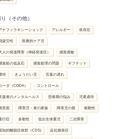
困り（その他）
アナフィラキシーショック
アレルギー
依存症
易疲労性
医療的ケア児
大人の発達障害（神経発達症）
感覚過敏
感覚処の低反応
感覚処理の問題
ギフテッド
虐待
きょうだい児
言葉の遅れ
コーダ（CODA）
コントロール
支援者のメンタルヘルス
思春期の悩み
児童虐待
情意面
障害児・者の家族
障害児の親
衝動性
素行症
多動性
低出生体重児
二次障害
認知的離脱症候群（CDS)
反抗挑発症