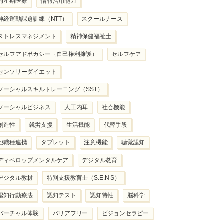
周産期医療
情報活用能力
神経運動課題訓練（NTT）
スクールナース
ストレスマネジメント
精神保健福祉士
セルフアドボカシー（自己権利擁護）
セルフケア
センソリーダイエット
ソーシャルスキルトレーニング（SST）
ソーシャルビジネス
人工内耳
社会機能
創造性
就労支援
生活機能
代替手段
他職種連携
タブレット
注意機能
聴覚認知
ディベロップメンタルケア
デジタル教育
デジタル教材
特別支援教育士（S.E.N.S）
認知行動療法
認知テスト
認知特性
脳科学
バーチャル体験
バリアフリー
ビジョンセラピー