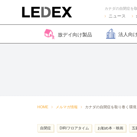
ニュース
法人向
放デイ向け製品
脳バランサー キッズ
Life Skills -生活機能
Life Skills -生活機能
コグトレ
脳バラ
視覚認
よくある質問
2
発達支援プログラム-
発達支援プログラム-
さがし算
Pro
ほうかごエジソンボッ
感覚・動作アセスメン
聴覚認知バランサー
こども脳
脳バラ
クス
ト
for iPad
ー プラ
2
感覚・動作アセスメン
感覚・
HOME
メルマガ情報
カナダの自閉症を取り巻く環境
トKIDS
ト
自閉症
DIR/フロアタイム
お勧め本・映画
五