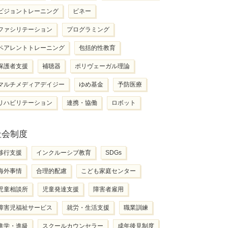
ビジョントレーニング
ビネー
ファシリテーション
プログラミング
ペアレントトレーニング
包括的性教育
保護者支援
補聴器
ポリヴェーガル理論
マルチメディアデイジー
ゆめ基金
予防医療
リハビリテーション
連携・協働
ロボット
社会制度
移行支援
インクルーシブ教育
SDGs
海外事情
合理的配慮
こども家庭センター
児童相談所
児童発達支援
障害者雇用
障害児福祉サービス
就労・生活支援
職業訓練
進学・進級
スクールカウンセラー
成年後見制度