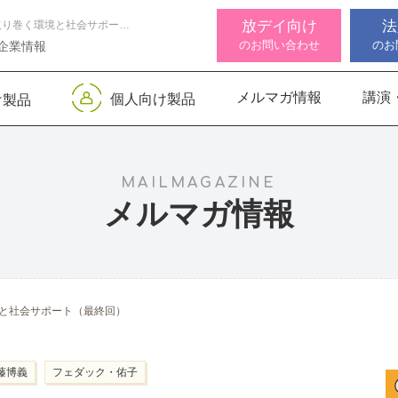
放デイ向け
法
カナダの自閉症を取り巻く環境と社会サポート（最終回）
のお問い合わせ
のお
企業情報
メルマガ情報
講演
個人向け製品
け製品
 デジタル
ンサー キッズ
知バランサー
視覚認知バランサー
Life Skills -生活機能
聴覚認知バランサー
感覚・
高次脳
視覚認
サポートお知らせ
 初級
発達支援プログラム-
Pro
トKIDS
Pro
for iPad
MAILMAGAZINE
メルマガ情報
機能バランサ
ンサー キッズ
脳バランサー キッズ
こども脳機能バランサ
いっしょ
高次脳機
ス
ー プラス for iPad
1
動作アセスメン
ビジョントレーニングⅡ
いっしょ
と社会サポート（最終回）
1
藤博義
フェダック・佑子