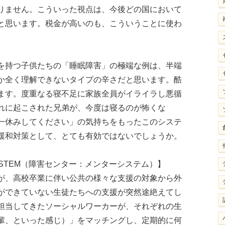
りません。こういった視点は、今後どの国において
と思います。税金が高いのも、こういうことに使わ
を持つ子供たちの「睡眠障害」の極端な例は、半端
か全く理解できないタイプの辛さだと思います。酷
ます。度重なる寝不足に家族全員がイライラし悪循
れに起こされた兄弟が、今度は寝るのが怖くな
一休みしてください」の気持ちをもったこのシステ
緩和対策として、とても有効ではないでしょうか。
NTOR SYSTEM（障害センター：メンターシステム）】
が、高校卒業に伴い公共の様々な支援の対象から外
ができていない生徒たちへの支援が突然途絶えてし
担当してきたソーシャルワーカーが、それぞれの生
輩、といった感じ）」をマッチングし、定期的に何