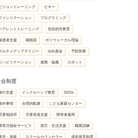
ビジョントレーニング
ビネー
ファシリテーション
プログラミング
ペアレントトレーニング
包括的性教育
保護者支援
補聴器
ポリヴェーガル理論
マルチメディアデイジー
ゆめ基金
予防医療
リハビリテーション
連携・協働
ロボット
社会制度
移行支援
インクルーシブ教育
SDGs
海外事情
合理的配慮
こども家庭センター
児童相談所
児童発達支援
障害者雇用
障害児福祉サービス
就労・生活支援
職業訓練
進学・進級
スクールカウンセラー
成年後見制度