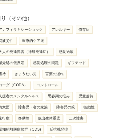
困り（その他）
アナフィラキシーショック
アレルギー
依存症
易疲労性
医療的ケア児
大人の発達障害（神経発達症）
感覚過敏
感覚処の低反応
感覚処理の問題
ギフテッド
虐待
きょうだい児
言葉の遅れ
コーダ（CODA）
コントロール
支援者のメンタルヘルス
思春期の悩み
児童虐待
情意面
障害児・者の家族
障害児の親
衝動性
素行症
多動性
低出生体重児
二次障害
認知的離脱症候群（CDS)
反抗挑発症