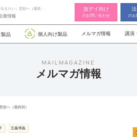
放デイ向け
法
「伝わる実感」を「伝えたい」意欲へ（最終回）
のお問い合わせ
のお
企業情報
メルマガ情報
講演
個人向け製品
け製品
 デジタル
ンサー キッズ
知バランサー
視覚認知バランサー
Life Skills -生活機能
聴覚認知バランサー
感覚・
高次脳
視覚認
サポートお知らせ
 初級
発達支援プログラム-
Pro
トKIDS
Pro
for iPad
MAILMAGAZINE
メルマガ情報
機能バランサ
ンサー キッズ
脳バランサー キッズ
こども脳機能バランサ
いっしょ
高次脳機
ス
ー プラス for iPad
1
動作アセスメン
ビジョントレーニングⅡ
いっしょ
意欲へ（最終回）
1
子
五藤博義