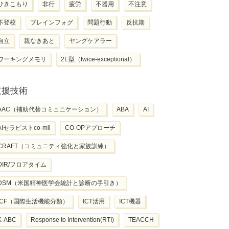
ひきこもり
非行
疲労
不器用
不注意
不登校
ブレインフォグ
問題行動
反抗期
自立
親なきあと
ヤングケアラー
ワーキングメモリ
2E型（twice-exceptional）
支援技術
AAC（補助代替コミュニケーション）
ABA
AI
AIセラピストco-mii
CO-OPアプローチ
CRAFT（コミュニティ強化と家族訓練）
DIR/フロアタイム
DSM（米国精神医学会統計と診断の手引き）
ICF（国際生活機能分類）
ICT活用
ICT機器
K-ABC
Response to Intervention(RTI)
TEACCH