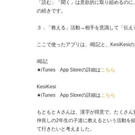
「読む」「聞く」は意欲的に取り組めるのに
の続きです。
３．「教える」活動→相手を意識して「伝え
ここで使ったアプリは、i暗記と、KesiKesi
i暗記
★iTunes App Storeの詳細は
こちら
KesiKesi
★iTunes App Storeの詳細は
こちら
もともとＡさんは、漢字が得意で、たくさん
仲良しの2年生の子達に教えるという活動を
て行きたいと考えました。