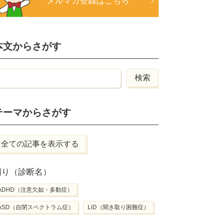
メルマガ登録はこちら
本文からさがす
テーマからさがす
全ての記事を表示する
困り（診断名）
ADHD（注意欠如・多動症）
ASD（自閉スペクトラム症）
LiD（聞き取り困難症）