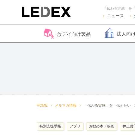
ニュース
法人向
放デイ向け製品
脳バランサー キッズ
Life Skills -生活機能
Life Skills -生活機能
コグトレ
脳バラ
視覚認
よくある質問
2
発達支援プログラム-
発達支援プログラム-
さがし算
Pro
ほうかごエジソンボッ
感覚・動作アセスメン
聴覚認知バランサー
こども脳
脳バラ
クス
ト
for iPad
ー プラ
2
感覚・動作アセスメン
感覚・
HOME
メルマガ情報
「伝わる実感」を「伝えたい」
トKIDS
ト
特別支援学級
アプリ
お勧め本・映画
井上賞