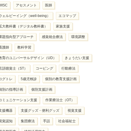
WISC
アセスメント
医師
ウェルビーイング（well-being）
エコマップ
拡大教科書（デジタル教科書）
家族支援
課題指向型アプローチ
感覚統合療法
環境調整
看護師
教科学習
教育のユニバーサルデザイン（UD）
きょうだい支援
言語聴覚士（ST）
コーピング
行動療法
コグトレ
5歳児検診
個別の教育支援計画
個別の指導計画
個別支援計画
コミュニケーション支援
作業療法士（OT）
支援機器
支援グッズ・便利グッズ
視覚支援
視覚認知
集団療法
手話
社会福祉士