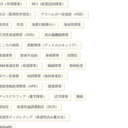
LD（学習障害）
MCI（軽度認知障害）
SLD（限局性学習症）
アスペルガー症候群（ASD）
依存症
吃音
強度行動障がい
強迫性障害
広汎性発達障害（ASD）
高次脳機能障害
こころの病気
算数障害（ディスカルキュリア）
視覚障害
肢体不自由
身体障害
自閉症
神経発達症群（発達障害）
睡眠障害
精神疾患
ダウン症候群
知的障害（知的発達症）
聴覚情報処理障害（APD）
聴覚障害
ディスグラフィア（書字障害）
読字障害
難聴
認知症
発達性協調運動症（DCD）
発達性ディスレクシア（発達性読み書き症）
場面緘黙