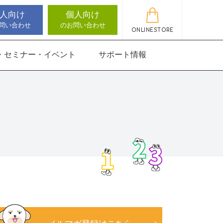
人向け
個人向け
問い合わせ
のお問い合わせ
ONLINESTORE
・セミナー・イベント
サポート情報
動作アセスメン
機能バランサー
知バランサー
聴覚認知バランサー
感覚・動作アセスメン
感覚・動作アセスメン
アップデート情報
ト
トKIDS
にさんすう 小
能バランサー
ほうかごエジソンボッ
高次脳機能バランサー
クス
for iPad
にさんすう 小