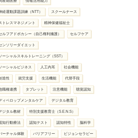
周産期医療
情報活用能力
神経運動課題訓練（NTT）
スクールナース
ストレスマネジメント
精神保健福祉士
セルフアドボカシー（自己権利擁護）
セルフケア
センソリーダイエット
ソーシャルスキルトレーニング（SST）
ソーシャルビジネス
人工内耳
社会機能
創造性
就労支援
生活機能
代替手段
他職種連携
タブレット
注意機能
聴覚認知
ディベロップメンタルケア
デジタル教育
デジタル教材
特別支援教育士（S.E.N.S）
認知行動療法
認知テスト
認知特性
脳科学
バーチャル体験
バリアフリー
ビジョンセラピー