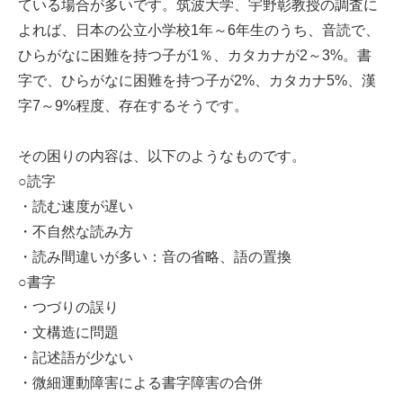
ている場合が多いです。筑波大学、宇野彰教授の調査に
よれば、日本の公立小学校1年～6年生のうち、音読で、
ひらがなに困難を持つ子が1％、カタカナが2～3%。書
字で、ひらがなに困難を持つ子が2%、カタカナ5%、漢
字7～9%程度、存在するそうです。
その困りの内容は、以下のようなものです。
○読字
・読む速度が遅い
・不自然な読み方
・読み間違いが多い：音の省略、語の置換
○書字
・つづりの誤り
・文構造に問題
・記述語が少ない
・微細運動障害による書字障害の合併