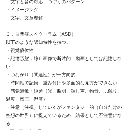
－文字と音の対応、つづりのパターン
・イメージング
－文字、文章理解
３．自閉症スペクトラム（ASD）
以下のような認知特性を持つ。
・視覚優位性
・記憶形態：静止画像で断片的 動画としては記憶しな
い
・つながり（関連性）が一方向的
・時間軸で記憶 重み付けや多面的な見方ができない
・感覚過敏・鈍磨（光、照明、話し声、物音、肌触り、
温度、気圧、湿度）
・注意（注視）しているがファンタジー的（自分だけの
空想の世界）に捉えているため、結果として不注意にな
る