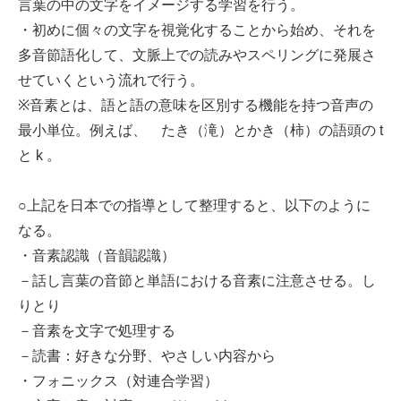
言葉の中の文字をイメージする学習を行う。
・初めに個々の文字を視覚化することから始め、それを
多音節語化して、文脈上での読みやスペリングに発展さ
せていくという流れで行う。
※音素とは、語と語の意味を区別する機能を持つ音声の
最小単位。例えば、 たき（滝）とかき（柿）の語頭の t
と k 。
○上記を日本での指導として整理すると、以下のように
なる。
・音素認識（音韻認識）
－話し言葉の音節と単語における音素に注意させる。し
りとり
－音素を文字で処理する
－読書：好きな分野、やさしい内容から
・フォニックス（対連合学習）