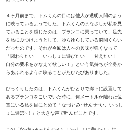
４ヶ月前まで、トムくんの目には他人が透明人間のよう
に映っているようでした。トムくんのまなざしが私を見
ていることを感じたのは、ブランコに乗っていて、足先
を私にぶつけようとして、ゆらゆらしている瞬間くらい
だったのです。それが今回は人への興味が強くなって
「関わりたい！ いっしょに遊びたい！ 甘えたい！
自分の要求をかなえて欲しい！」という気持ちが全身か
らあふれるように映ることがたびたびありました。
びっくりしたのは、トムくんがひとりで廊下に設置して
あるブランコをこいでいた時に、何メートルか離れた位
置にいる私を目にとめて「な~お~み~せんせ~い、いっし
ょに遊ぼ~！」と大きな声で呼んだことです。
この「な~お~み~せんせ~い、いっしょに遊ぼ~！」は、