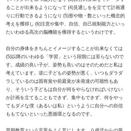
ることが出来るようになって (4)見通しをを立てて計画通
りに行動できるようになり (5)形や物・数といった概念的
考えを獲得し (6)注意や集中、自信、自己統制能力といっ
たいわゆる高次の脳機能を獲得するというわけです。
自分の身体をきちんとイメージすることが出来なくては
(5)以降のいわゆる「学習」という段階には至らないので
す。成績の良い子が、姿勢も良いのはそのためだと私は
考えています。逆に子どもの姿勢が悪く、いつもダラダ
ラしているのは固有覚や前庭覚が未発達の可能性もあ
り、そういう子どもは自分が何をやらなければいけない
か計画を立てることもできず、集中もできず、何をやっ
てもダメな僕（あるいは私）というように自分への自信
ももてないといった悪循環となるのです。
早期教育という言葉をよく耳にします。０歳児からの英