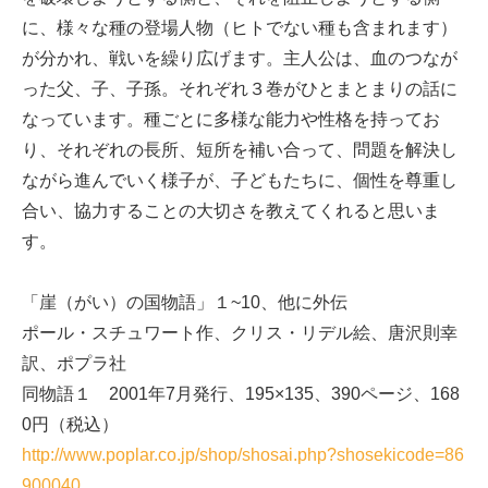
に、様々な種の登場人物（ヒトでない種も含まれます）
が分かれ、戦いを繰り広げます。主人公は、血のつなが
った父、子、子孫。それぞれ３巻がひとまとまりの話に
なっています。種ごとに多様な能力や性格を持ってお
り、それぞれの長所、短所を補い合って、問題を解決し
ながら進んでいく様子が、子どもたちに、個性を尊重し
合い、協力することの大切さを教えてくれると思いま
す。
「崖（がい）の国物語」１~10、他に外伝
ポール・スチュワート作、クリス・リデル絵、唐沢則幸
訳、ポプラ社
同物語１ 2001年7月発行、195×135、390ページ、168
0円（税込）
http://www.poplar.co.jp/shop/shosai.php?shosekicode=86
900040