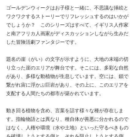
ゴールデンウィークはお子様と一緒に、不思議な挿絵と
ワクワクするストーリーでリフレッシュするのはいかが
でしょうか？ このシリーズはすべて、イギリス人作家
と南アフリカ人画家がディスカッションしながら生みだ
した冒険活劇ファンタジーです。
題名の崖（がい）の文字が示すように、大地の末端の切
り立った崖のエリアが舞台です。そこには、多彩な自然
があり、多様な動植物が生息しています。空には、鎖で
繋がれ宙に浮かぶ巨岩があり、その上に、このエリアを
支配する人間たちの都市が築かれています。
動き回る植物を含め、言葉を話す様々な種が存在しま
す。指輪物語とは異なり、種自体が善悪に分かれるので
はなく、人権や環境（水や土地）といった守るべきもの
を破壊しようとする側と、それを阻止しようとする側