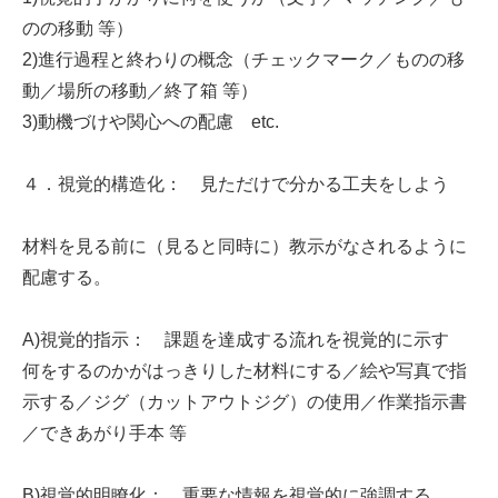
のの移動 等）
2)進行過程と終わりの概念（チェックマーク／ものの移
動／場所の移動／終了箱 等）
3)動機づけや関心への配慮 etc.
４．視覚的構造化： 見ただけで分かる工夫をしよう
材料を見る前に（見ると同時に）教示がなされるように
配慮する。
A)視覚的指示： 課題を達成する流れを視覚的に示す
何をするのかがはっきりした材料にする／絵や写真で指
示する／ジグ（カットアウトジグ）の使用／作業指示書
／できあがり手本 等
B)視覚的明瞭化： 重要な情報を視覚的に強調する