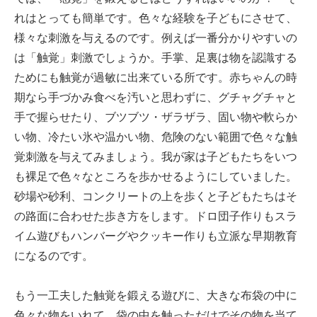
れはとっても簡単です。色々な経験を子どもにさせて、
様々な刺激を与えるのです。例えば一番分かりやすいの
は「触覚」刺激でしょうか。手掌、足裏は物を認識する
ためにも触覚が過敏に出来ている所です。赤ちゃんの時
期なら手づかみ食べを汚いと思わずに、グチャグチャと
手で握らせたり、ブツブツ・ザラザラ、固い物や軟らか
い物、冷たい氷や温かい物、危険のない範囲で色々な触
覚刺激を与えてみましょう。我が家は子どもたちをいつ
も裸足で色々なところを歩かせるようにしていました。
砂場や砂利、コンクリートの上を歩くと子どもたちはそ
の路面に合わせた歩き方をします。ドロ団子作りもスラ
イム遊びもハンバーグやクッキー作りも立派な早期教育
になるのです。
もう一工夫した触覚を鍛える遊びに、大きな布袋の中に
色々な物をいれて、袋の中を触っただけでその物を当て