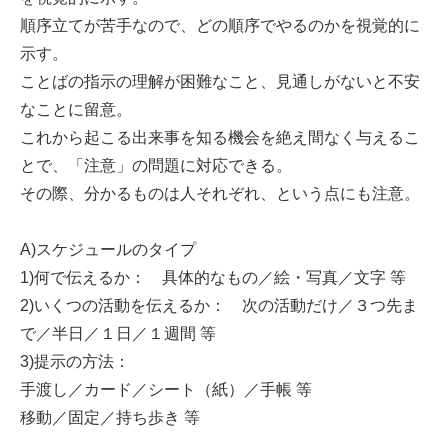
順序立てが苦手なので、どの順序でやるのかを視覚的に
示す。
ことばの指示の理解が困難なこと、見通しがないと不安
なことに留意。
これから起こる出来事を知る機会を絶え間なく与えるこ
とで、「注意」の問題に対応できる。
その際、分かるものは人それぞれ、という点にも注意。
A)スケジュールのタイプ
1)何で伝えるか： 具体的なもの／絵・写真／文字 等
2)いくつの活動を伝えるか： 次の活動だけ／３つ先ま
で／半日／１日／１週間 等
3)提示の方法：
手渡し／カード／シート（紙）／手帳 等
移動／固定／持ち歩き 等