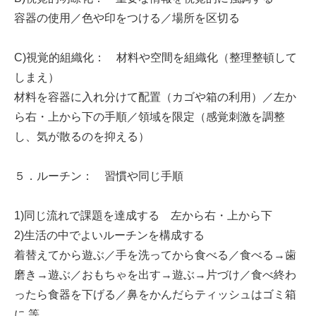
容器の使用／色や印をつける／場所を区切る
C)視覚的組織化： 材料や空間を組織化（整理整頓して
しまえ）
材料を容器に入れ分けて配置（カゴや箱の利用）／左か
ら右・上から下の手順／領域を限定（感覚刺激を調整
し、気が散るのを抑える）
５．ルーチン： 習慣や同じ手順
1)同じ流れで課題を達成する 左から右・上から下
2)生活の中でよいルーチンを構成する
着替えてから遊ぶ／手を洗ってから食べる／食べる→歯
磨き→遊ぶ／おもちゃを出す→遊ぶ→片づけ／食べ終わ
ったら食器を下げる／鼻をかんだらティッシュはゴミ箱
に 等