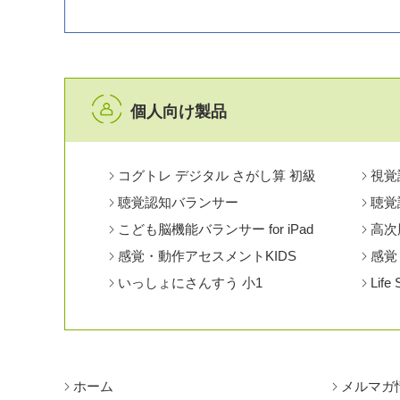
個人向け製品
コグトレ デジタル さがし算 初級
視覚
聴覚認知バランサー
聴覚認
こども脳機能バランサー for iPad
高次
感覚・動作アセスメントKIDS
感覚
いっしょにさんすう 小1
Life 
ホーム
メルマガ