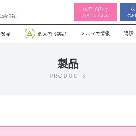
放デイ向け
法
のお問い合わせ
のお
企業情報
メルマガ情報
講演
個人向け製品
け製品
 デジタル
ンサー キッズ
知バランサー
視覚認知バランサー
Life Skills -生活機能
聴覚認知バランサー
感覚・
高次脳
視覚認
サポートお知らせ
 初級
発達支援プログラム-
Pro
トKIDS
Pro
for iPad
製品
PRODUCTS
機能バランサ
ンサー キッズ
脳バランサー キッズ
こども脳機能バランサ
いっしょ
高次脳機
ス
ー プラス for iPad
1
動作アセスメン
ビジョントレーニングⅡ
いっしょ
1