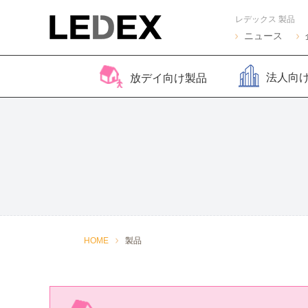
レデックス 製品
ニュース
法人向
放デイ向け製品
脳バランサー キッズ
Life Skills -生活機能
Life Skills -生活機能
コグトレ
脳バラ
視覚認
よくある質問
2
発達支援プログラム-
発達支援プログラム-
さがし算
Pro
ほうかごエジソンボッ
感覚・動作アセスメン
聴覚認知バランサー
こども脳
脳バラ
クス
ト
for iPad
ー プラ
2
感覚・動作アセスメン
感覚・
HOME
製品
トKIDS
ト