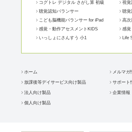
コグトレ デジタル さがし算 初級
視覚
聴覚認知バランサー
聴覚認
こども脳機能バランサー for iPad
高次
感覚・動作アセスメントKIDS
感覚
いっしょにさんすう 小1
Life 
ホーム
メルマガ
放課後等デイサービス向け製品
サポート
法人向け製品
企業情報
個人向け製品