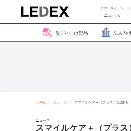
スマイルケア＋（プ
ニュース
法人向
放デイ向け製品
脳バランサー キッズ
Life Skills -生活機能
Life Skills -生活機能
コグトレ
脳バラ
視覚認
よくある質問
2
発達支援プログラム-
発達支援プログラム-
さがし算
Pro
ほうかごエジソンボッ
感覚・動作アセスメン
聴覚認知バランサー
こども脳
脳バラ
クス
ト
for iPad
ー プラ
2
感覚・動作アセスメン
感覚・
HOME
ニュース
スマイルケア＋（プラス）第2期サ
トKIDS
ト
ニュース
スマイルケア＋（プラス