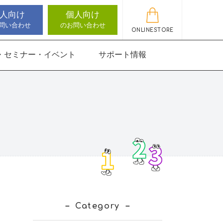
人向け
個人向け
問い合わせ
のお問い合わせ
ONLINESTORE
・セミナー・イベント
サポート情報
動作アセスメン
機能バランサー
知バランサー
聴覚認知バランサー
感覚・動作アセスメン
感覚・動作アセスメン
アップデート情報
ト
トKIDS
にさんすう 小
能バランサー
ほうかごエジソンボッ
高次脳機能バランサー
クス
for iPad
にさんすう 小
Category