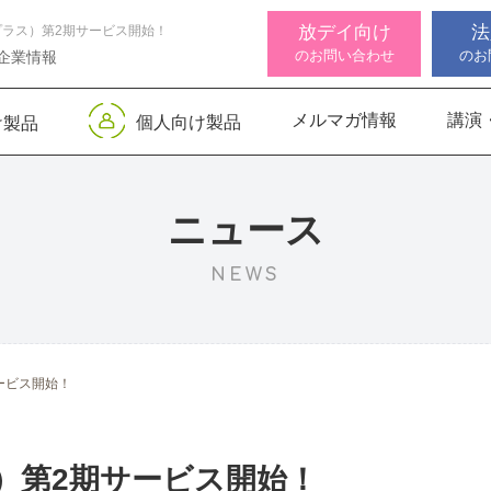
放デイ向け
法
ラス）第2期サービス開始！
のお問い合わせ
のお
企業情報
メルマガ情報
講演
個人向け製品
け製品
 デジタル
ンサー キッズ
知バランサー
視覚認知バランサー
Life Skills -生活機能
聴覚認知バランサー
感覚・
高次脳
視覚認
サポートお知らせ
 初級
発達支援プログラム-
Pro
トKIDS
Pro
for iPad
ニュース
NEWS
機能バランサ
ンサー キッズ
脳バランサー キッズ
こども脳機能バランサ
いっしょ
高次脳機
ス
ー プラス for iPad
1
動作アセスメン
ビジョントレーニングⅡ
いっしょ
ービス開始！
1
）第2期サービス開始！