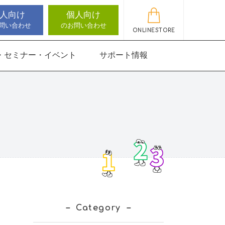
人向け
個人向け
問い合わせ
のお問い合わせ
ONLINESTORE
・セミナー・イベント
サポート情報
動作アセスメン
機能バランサー
知バランサー
聴覚認知バランサー
感覚・動作アセスメン
感覚・動作アセスメン
アップデート情報
ト
トKIDS
にさんすう 小
能バランサー
ほうかごエジソンボッ
高次脳機能バランサー
クス
for iPad
にさんすう 小
Category