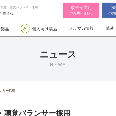
放デイ向け
法
で視覚・聴覚バランサー採用
のお問い合わせ
のお
企業情報
メルマガ情報
講演
個人向け製品
け製品
 デジタル
ンサー キッズ
知バランサー
視覚認知バランサー
Life Skills -生活機能
聴覚認知バランサー
感覚・
高次脳
視覚認
サポートお知らせ
 初級
発達支援プログラム-
Pro
トKIDS
Pro
for iPad
ニュース
NEWS
機能バランサ
ンサー キッズ
脳バランサー キッズ
こども脳機能バランサ
いっしょ
高次脳機
ス
ー プラス for iPad
1
動作アセスメン
ビジョントレーニングⅡ
いっしょ
ンサー採用
1
・聴覚バランサー採用