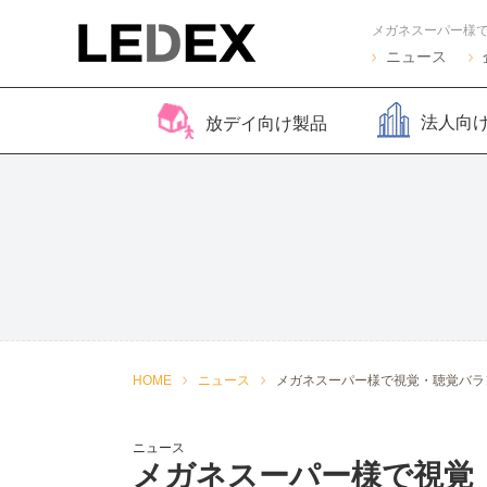
メガネスーパー様
ニュース
法人向
放デイ向け製品
脳バランサー キッズ
Life Skills -生活機能
Life Skills -生活機能
コグトレ
脳バラ
視覚認
よくある質問
2
発達支援プログラム-
発達支援プログラム-
さがし算
Pro
ほうかごエジソンボッ
感覚・動作アセスメン
聴覚認知バランサー
こども脳
脳バラ
クス
ト
for iPad
ー プラ
2
感覚・動作アセスメン
感覚・
HOME
ニュース
メガネスーパー様で視覚・聴覚バラ
トKIDS
ト
ニュース
メガネスーパー様で視覚