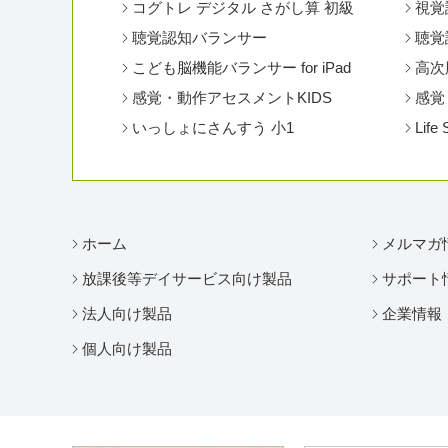
コグトレ デジタル さがし算 初級
視覚
聴覚認知バランサー
聴覚認
こども脳機能バランサー for iPad
高次
感覚・動作アセスメントKIDS
感覚
いっしょにさんすう 小1
Life 
ホーム
メルマガ
放課後等デイサービス向け製品
サポート
法人向け製品
企業情報
個人向け製品