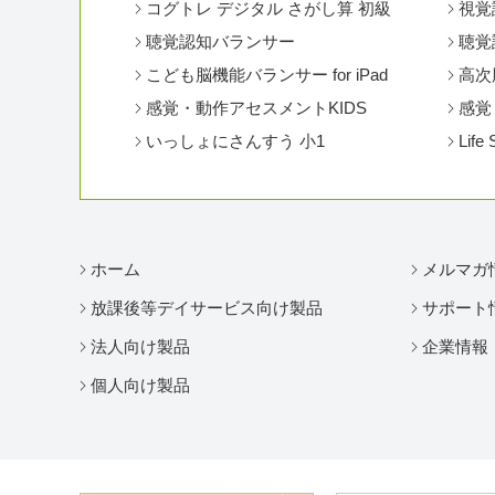
コグトレ デジタル さがし算 初級
視覚
聴覚認知バランサー
聴覚認
こども脳機能バランサー for iPad
高次
感覚・動作アセスメントKIDS
感覚
いっしょにさんすう 小1
Life 
ホーム
メルマガ
放課後等デイサービス向け製品
サポート
法人向け製品
企業情報
個人向け製品