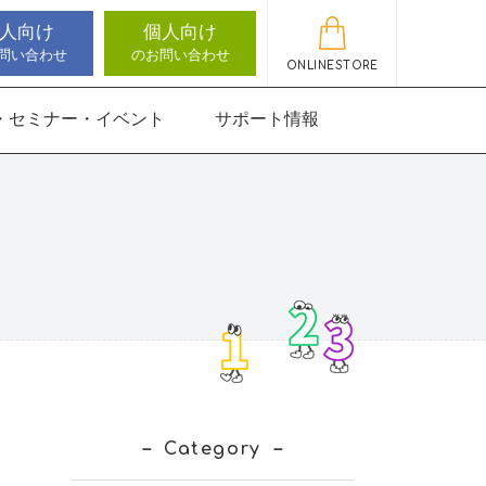
人向け
個人向け
問い合わせ
のお問い合わせ
ONLINESTORE
・セミナー・イベント
サポート情報
動作アセスメン
機能バランサー
知バランサー
聴覚認知バランサー
感覚・動作アセスメン
感覚・動作アセスメン
アップデート情報
ト
トKIDS
にさんすう 小
能バランサー
ほうかごエジソンボッ
高次脳機能バランサー
クス
for iPad
にさんすう 小
Category
」