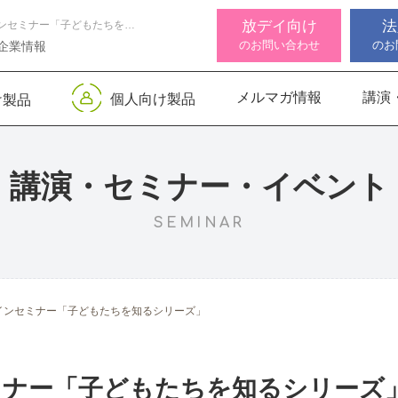
放デイ向け
法
6/24 HUGオンラインセミナー「子どもたちを知るシリーズ」
のお問い合わせ
のお
企業情報
メルマガ情報
講演
個人向け製品
け製品
 デジタル
ンサー キッズ
知バランサー
視覚認知バランサー
Life Skills -生活機能
聴覚認知バランサー
感覚・
高次脳
視覚認
サポートお知らせ
 初級
発達支援プログラム-
Pro
トKIDS
Pro
for iPad
講演・セミナー・イベント
SEMINAR
機能バランサ
ンサー キッズ
脳バランサー キッズ
こども脳機能バランサ
いっしょ
高次脳機
ス
ー プラス for iPad
1
動作アセスメン
ビジョントレーニングⅡ
いっしょ
ンラインセミナー「子どもたちを知るシリーズ」
1
ンセミナー「子どもたちを知るシリーズ