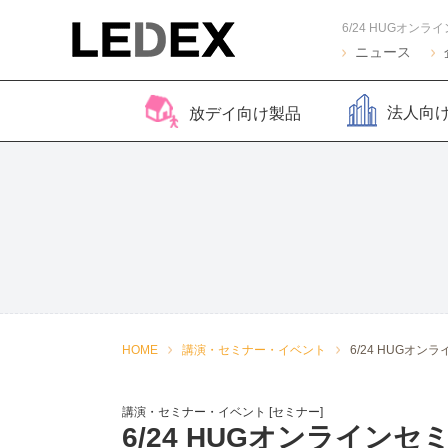
ニュース
法人向
放デイ向け製品
脳バランサー キッズ
Life Skills -生活機能
Life Skills -生活機能
コグトレ
脳バラ
視覚認
よくある質問
2
発達支援プログラム-
発達支援プログラム-
さがし算
Pro
ほうかごエジソンボッ
感覚・動作アセスメン
聴覚認知バランサー
こども脳
脳バラ
クス
ト
for iPad
ー プラ
2
感覚・動作アセスメン
感覚・
HOME
講演・セミナー・イベント
6/24 HUGオ
トKIDS
ト
講演・セミナー・イベント [セミナー]
6/24 HUGオンライ