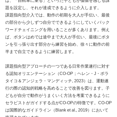
ば、「自転車に乗る」といった子どもが価値を感じる課
題を設定し、それが達成できるように介入します。
課題指向型介入では、動作の初期を大人が手伝い、最後
の部分から少しずつ自分でできるようにしていくバック
ワードチェイニングを用いることが多くあります。例え
ば、ボタンはめでは途中まで大人が手伝い、最後にボタ
ンを引っ張り出す部分から練習を始め、徐々に動作の前
半まで自立できるように練習します。
課題指向型アプローチの一つである日常作業遂行に対す
る認知オリエンテーション（CO-OP；ヘレン・J・ポラ
タイコ＆アンジェラ・マンディッチ, 2023）は、運動遂
行の際の認知的戦略を高めることで改善を図ります。子
どもが自分で動作がうまくいく方法を考案できるように
セラピストがガイドする点がCO-OPの特徴です。CO-OP
は国際的なガイドライン（Blank et al., 2019）において