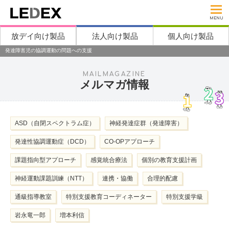
MENU
放デイ向け製品
法人向け製品
個人向け製品
発達障害児の協調運動の問題への支援
MAILMAGAZINE
メルマガ情報
ASD（自閉スペクトラム症）
神経発達症群（発達障害）
発達性協調運動症（DCD）
CO-OPアプローチ
課題指向型アプローチ
感覚統合療法
個別の教育支援計画
神経運動課題訓練（NTT）
連携・協働
合理的配慮
通級指導教室
特別支援教育コーディネーター
特別支援学級
岩永竜一郎
増本利信