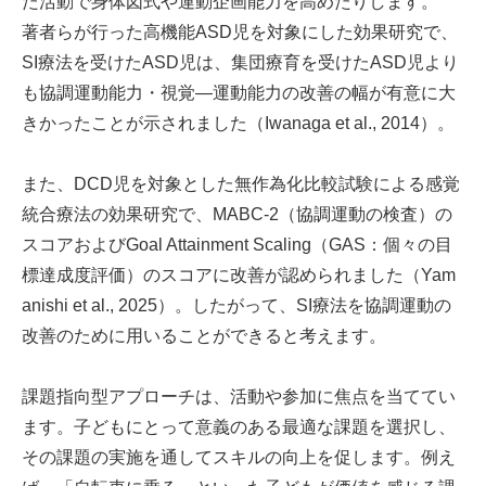
た活動で身体図式や運動企画能力を高めたりします。
著者らが行った高機能ASD児を対象にした効果研究で、
SI療法を受けたASD児は、集団療育を受けたASD児より
も協調運動能力・視覚―運動能力の改善の幅が有意に大
きかったことが示されました（Iwanaga et al., 2014）。
また、DCD児を対象とした無作為化比較試験による感覚
統合療法の効果研究で、MABC-2（協調運動の検査）の
スコアおよびGoal Attainment Scaling（GAS：個々の目
標達成度評価）のスコアに改善が認められました（Yam
anishi et al., 2025）。したがって、SI療法を協調運動の
改善のために用いることができると考えます。
課題指向型アプローチは、活動や参加に焦点を当ててい
ます。子どもにとって意義のある最適な課題を選択し、
その課題の実施を通してスキルの向上を促します。例え