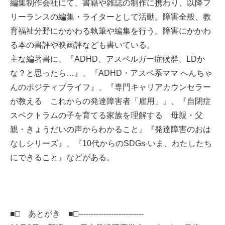
編集制作会社にて、書籍や雑誌の制作に携わり、以降フ
リーランスの編集・ライターとして活動。障害全般、教
育福祉分野にかかわる執筆や編集を行う。障害にかかわ
る本の書評や映画評なども書いている。
主な編著書に、『ADHD、アスペルガー症候群、LDか
な？と思ったら…』、『ADHD・アスペ系ママ へんちゃ
んのポジティブライフ』、『専門キャリアカウンセラー
が教える これからの発達障害者「雇用」』、『自閉症
スペクトラムの子を育てる家族を理解する 母親・父
親・きょうだいの声からわかること』『発達障害のおは
なしシリーズ』、『10代からのSDGs-いま、わたしたち
にできること』などがある。
■□ あとがき ■□--------------------------