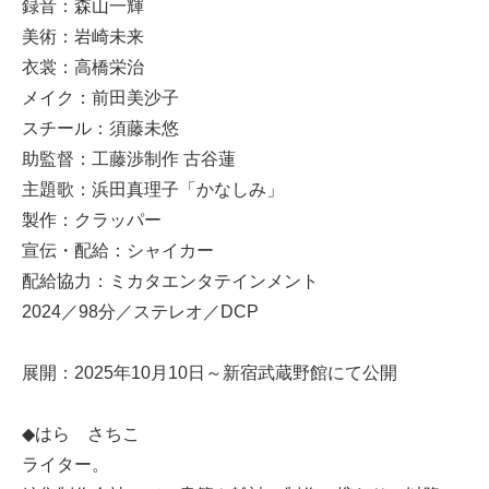
録音：森山一輝
美術：岩崎未来
衣裳：高橋栄治
メイク：前田美沙子
スチール：須藤未悠
助監督：工藤渉制作 古谷蓮
主題歌：浜田真理子「かなしみ」
製作：クラッパー
宣伝・配給：シャイカー
配給協力：ミカタエンタテインメント
2024／98分／ステレオ／DCP
展開：2025年10月10日～新宿武蔵野館にて公開
◆はら さちこ
ライター。