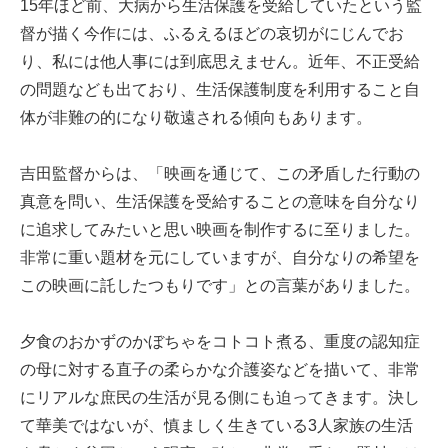
15年ほど前、大病から生活保護を受給していたという監
督が描く今作には、ふるえるほどの哀切がにじんでお
り、私には他人事には到底思えません。近年、不正受給
の問題なども出ており、生活保護制度を利用すること自
体が非難の的になり敬遠される傾向もあります。
吉田監督からは、「映画を通じて、この矛盾した行動の
真意を問い、生活保護を受給することの意味を自分なり
に追求してみたいと思い映画を制作するに至りました。
非常に重い題材を元にしていますが、自分なりの希望を
この映画に託したつもりです」との言葉がありました。
夕食のおかずのかぼちゃをコトコト煮る、重度の認知症
の母に対する直子の柔らかな介護姿などを描いて、非常
にリアルな庶民の生活が見る側にも迫ってきます。決し
て華美ではないが、慎ましく生きている3人家族の生活