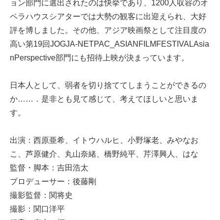
ョン部門に選出されたのは快挙であり、1200人収容のオ
ペラハウスシアターでは大勢の観客に出迎えられ、大好
評を博しました。その他、アジア映画祭として注目度の
高い第19回JOGJA-NETPAC_ASIANFILMFESTIVALAsia
nPerspective部門にも招待上映が決まっています。
日本人として、弱者を切り捨ててしまうことができるの
か……．是非とも見て感じて、考えてほしいと思いま
す。
出演：西原亜希、イトウハルヒ、小野塚老、みやなお
こ、芦原健介、丸山奈緒、橋野純平、芹澤興人、はな
監督・脚本：吉田浩太
プロデューサー：後藤剛
撮影監督：関将史
撮影：関口洋平