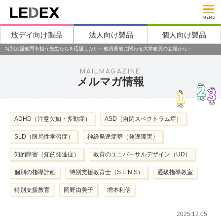
MENU
放デイ向け製品
法人向け製品
個人向け製品
特別支援教育を担う先生たちを応援したい～教員養成に関わる大学教員の立場から～
MAILMAGAZINE
メルマガ情報
ADHD（注意欠如・多動症）
ASD（自閉スペクトラム症）
SLD（限局性学習症）
神経発達症群（発達障害）
知的障害（知的発達症）
教育のユニバーサルデザイン（UD）
個別の指導計画
特別支援教育士（S.E.N.S）
通級指導教室
特別支援教育
岡野由美子
増本利信
2025.12.05