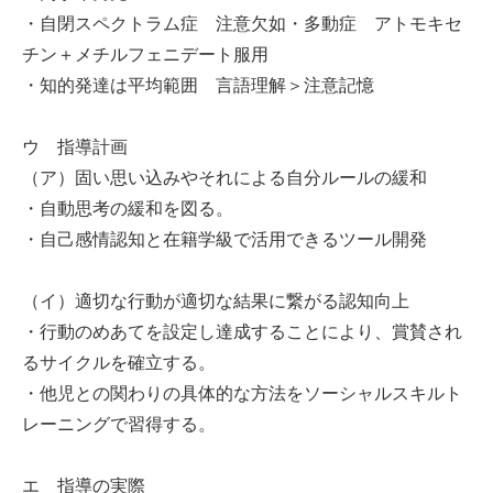
・自閉スペクトラム症 注意欠如・多動症 アトモキセ
チン＋メチルフェニデート服用
・知的発達は平均範囲 言語理解＞注意記憶
ウ 指導計画
（ア）固い思い込みやそれによる自分ルールの緩和
・自動思考の緩和を図る。
・自己感情認知と在籍学級で活用できるツール開発
（イ）適切な行動が適切な結果に繋がる認知向上
・行動のめあてを設定し達成することにより、賞賛され
るサイクルを確立する。
・他児との関わりの具体的な方法をソーシャルスキルト
レーニングで習得する。
エ 指導の実際