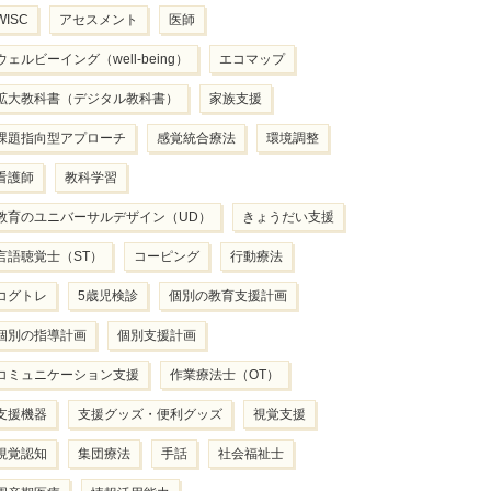
WISC
アセスメント
医師
ウェルビーイング（well-being）
エコマップ
拡大教科書（デジタル教科書）
家族支援
課題指向型アプローチ
感覚統合療法
環境調整
看護師
教科学習
教育のユニバーサルデザイン（UD）
きょうだい支援
言語聴覚士（ST）
コーピング
行動療法
コグトレ
5歳児検診
個別の教育支援計画
個別の指導計画
個別支援計画
コミュニケーション支援
作業療法士（OT）
支援機器
支援グッズ・便利グッズ
視覚支援
視覚認知
集団療法
手話
社会福祉士