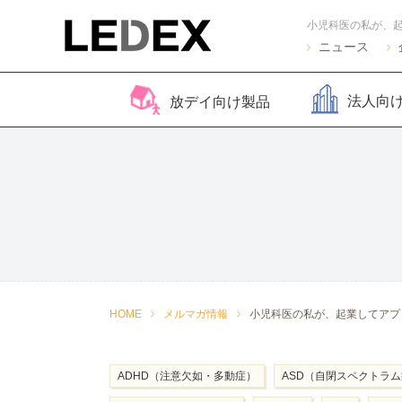
ニュース
法人向
放デイ向け製品
脳バランサー キッズ
Life Skills -生活機能
Life Skills -生活機能
コグトレ
脳バラ
視覚認
よくある質問
2
発達支援プログラム-
発達支援プログラム-
さがし算
Pro
ほうかごエジソンボッ
感覚・動作アセスメン
聴覚認知バランサー
こども脳
脳バラ
クス
ト
for iPad
ー プラ
2
感覚・動作アセスメン
感覚・
HOME
メルマガ情報
小児科医の私が、起業してアプ
トKIDS
ト
ADHD（注意欠如・多動症）
ASD（自閉スペクトラ