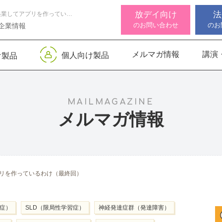
放デイ向け
法
小児科医の私が、起業してアプリを作っているわけ（最終回）
のお問い合わせ
のお
企業情報
メルマガ情報
講演
個人向け製品
け製品
 デジタル
ンサー キッズ
知バランサー
視覚認知バランサー
Life Skills -生活機能
聴覚認知バランサー
感覚・
高次脳
視覚認
サポートお知らせ
 初級
発達支援プログラム-
Pro
トKIDS
Pro
for iPad
MAILMAGAZINE
メルマガ情報
機能バランサ
ンサー キッズ
脳バランサー キッズ
こども脳機能バランサ
いっしょ
高次脳機
ス
ー プラス for iPad
1
動作アセスメン
ビジョントレーニングⅡ
いっしょ
リを作っているわけ（最終回）
1
ム症）
SLD（限局性学習症）
神経発達症群（発達障害）