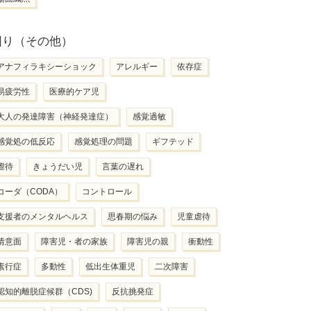
困り（その他）
アナフィラキシーショック
アレルギー
依存症
易疲労性
医療的ケア児
大人の発達障害（神経発達症）
感覚過敏
感覚処の低反応
感覚処理の問題
ギフテッド
虐待
きょうだい児
言葉の遅れ
コーダ（CODA）
コントロール
支援者のメンタルヘルス
思春期の悩み
児童虐待
情意面
障害児・者の家族
障害児の親
衝動性
素行症
多動性
低出生体重児
二次障害
認知的離脱症候群（CDS)
反抗挑発症