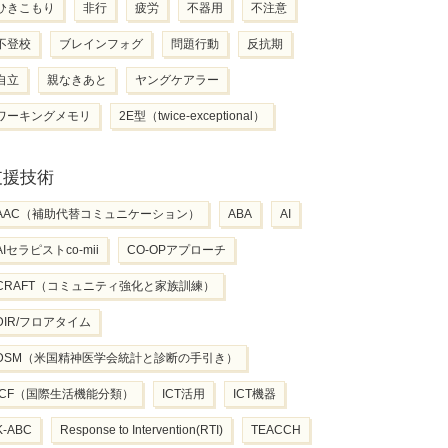
ひきこもり
非行
疲労
不器用
不注意
不登校
ブレインフォグ
問題行動
反抗期
自立
親なきあと
ヤングケアラー
ワーキングメモリ
2E型（twice-exceptional）
支援技術
AAC（補助代替コミュニケーション）
ABA
AI
AIセラピストco-mii
CO-OPアプローチ
CRAFT（コミュニティ強化と家族訓練）
DIR/フロアタイム
DSM（米国精神医学会統計と診断の手引き）
ICF（国際生活機能分類）
ICT活用
ICT機器
K-ABC
Response to Intervention(RTI)
TEACCH