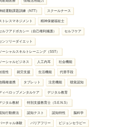
周産期医療
情報活用能力
神経運動課題訓練（NTT）
スクールナース
ストレスマネジメント
精神保健福祉士
セルフアドボカシー（自己権利擁護）
セルフケア
センソリーダイエット
ソーシャルスキルトレーニング（SST）
ソーシャルビジネス
人工内耳
社会機能
創造性
就労支援
生活機能
代替手段
他職種連携
タブレット
注意機能
聴覚認知
ディベロップメンタルケア
デジタル教育
デジタル教材
特別支援教育士（S.E.N.S）
認知行動療法
認知テスト
認知特性
脳科学
バーチャル体験
バリアフリー
ビジョンセラピー