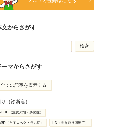
メルマガ登録はこちら
本文からさがす
テーマからさがす
全ての記事を表示する
困り（診断名）
ADHD（注意欠如・多動症）
ASD（自閉スペクトラム症）
LiD（聞き取り困難症）