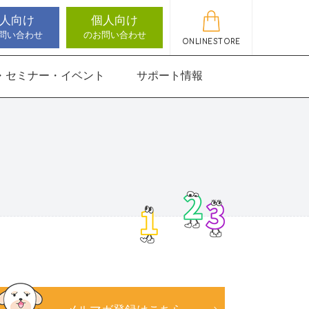
人向け
個人向け
問い合わせ
のお問い合わせ
ONLINESTORE
・セミナー・イベント
サポート情報
動作アセスメン
機能バランサー
知バランサー
聴覚認知バランサー
感覚・動作アセスメン
感覚・動作アセスメン
アップデート情報
ト
トKIDS
にさんすう 小
能バランサー
ほうかごエジソンボッ
高次脳機能バランサー
クス
for iPad
にさんすう 小