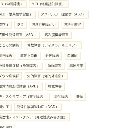
LD（学習障害）
MCI（軽度認知障害）
SLD（限局性学習症）
アスペルガー症候群（ASD）
依存症
吃音
強度行動障がい
強迫性障害
広汎性発達障害（ASD）
高次脳機能障害
こころの病気
算数障害（ディスカルキュリア）
視覚障害
肢体不自由
身体障害
自閉症
神経発達症群（発達障害）
睡眠障害
精神疾患
ダウン症候群
知的障害（知的発達症）
聴覚情報処理障害（APD）
聴覚障害
ディスグラフィア（書字障害）
読字障害
難聴
認知症
発達性協調運動症（DCD）
発達性ディスレクシア（発達性読み書き症）
場面緘黙