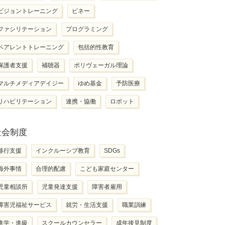
ビジョントレーニング
ビネー
ファシリテーション
プログラミング
ペアレントトレーニング
包括的性教育
保護者支援
補聴器
ポリヴェーガル理論
マルチメディアデイジー
ゆめ基金
予防医療
リハビリテーション
連携・協働
ロボット
社会制度
移行支援
インクルーシブ教育
SDGs
海外事情
合理的配慮
こども家庭センター
児童相談所
児童発達支援
障害者雇用
障害児福祉サービス
就労・生活支援
職業訓練
進学・進級
スクールカウンセラー
成年後見制度