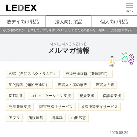
MENU
放デイ向け製品
法人向け製品
個人向け製品
小児科医の私が、起業してアプリを作っているわけ まだ光の届かない場所へ、光を届けに行く
MAILMAGAZINE
メルマガ情報
ASD（自閉スペクトラム症）
神経発達症群（発達障害）
知的障害（知的発達症）
障害児・者の家族
障害児の親
ICT活用
コミュニケーション支援
視覚支援
保護者支援
児童発達支援
障害児福祉サービス
放課後等デイサービス
アプリ
施設運営
塙孝哉
山田広恵
2025.08.29