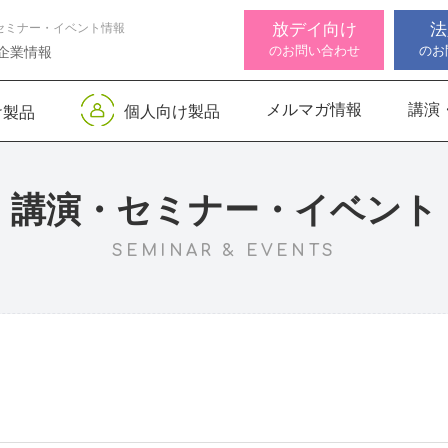
放デイ向け
法
セミナー・イベント情報
のお問い合わせ
のお
企業情報
メルマガ情報
講演
個人向け製品
け製品
 デジタル
ンサー キッズ
知バランサー
視覚認知バランサー
Life Skills -生活機能
聴覚認知バランサー
感覚・
高次脳
視覚認
サポートお知らせ
 初級
発達支援プログラム-
Pro
トKIDS
Pro
for iPad
講演・セミナー・イベント
SEMINAR & EVENTS
機能バランサ
ンサー キッズ
脳バランサー キッズ
こども脳機能バランサ
いっしょ
高次脳機
ス
ー プラス for iPad
1
動作アセスメン
ビジョントレーニングⅡ
いっしょ
1