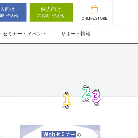
人向け
個人向け
問い合わせ
のお問い合わせ
ONLINESTORE
・セミナー・イベント
サポート情報
動作アセスメン
機能バランサー
知バランサー
聴覚認知バランサー
感覚・動作アセスメン
感覚・動作アセスメン
アップデート情報
ト
トKIDS
にさんすう 小
能バランサー
ほうかごエジソンボッ
高次脳機能バランサー
クス
for iPad
にさんすう 小