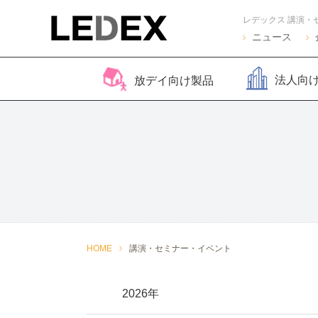
レデックス 講演・
ニュース
法人向
放デイ向け製品
脳バランサー キッズ
Life Skills -生活機能
Life Skills -生活機能
コグトレ
脳バラ
視覚認
よくある質問
2
発達支援プログラム-
発達支援プログラム-
さがし算
Pro
ほうかごエジソンボッ
感覚・動作アセスメン
聴覚認知バランサー
こども脳
脳バラ
クス
ト
for iPad
ー プラ
2
感覚・動作アセスメン
感覚・
HOME
講演・セミナー・イベント
トKIDS
ト
2026年