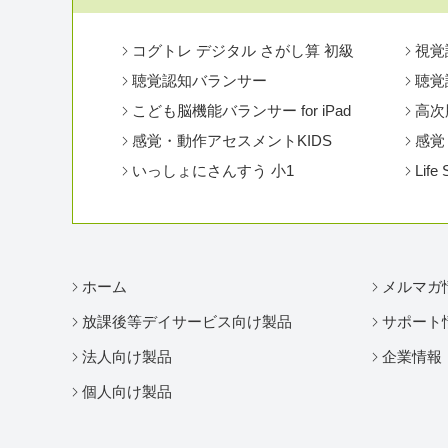
コグトレ デジタル さがし算 初級
視覚
聴覚認知バランサー
聴覚認
こども脳機能バランサー for iPad
高次
感覚・動作アセスメントKIDS
感覚
いっしょにさんすう 小1
Life 
ホーム
メルマガ
放課後等デイサービス向け製品
サポート
法人向け製品
企業情報
個人向け製品