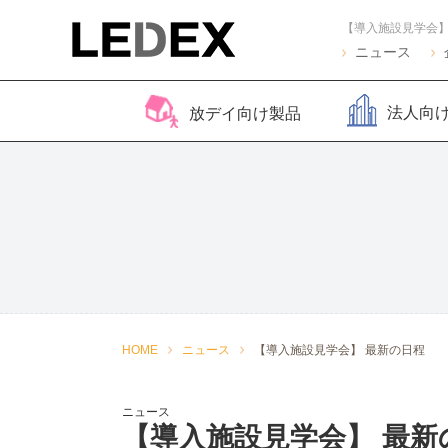
【導入施設見学会】
ニュース
法人向
放デイ向け製品
脳バランサー キッズ
Life Skills -生活機能
Life Skills -生活機能
コグトレ
脳バラ
視覚認
よくある質問
2
発達支援プログラム-
発達支援プログラム-
さがし算
Pro
ほうかごエジソンボッ
感覚・動作アセスメン
聴覚認知バランサー
こども脳
脳バラ
クス
ト
for iPad
ー プラ
2
感覚・動作アセスメン
感覚・
HOME
ニュース
【導入施設見学会】 最新の日程
トKIDS
ト
ニュース
【導入施設見学会】 最新