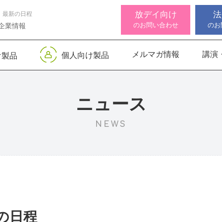
放デイ向け
法
 最新の日程
のお問い合わせ
のお
企業情報
メルマガ情報
講演
個人向け製品
け製品
 デジタル
ンサー キッズ
知バランサー
視覚認知バランサー
Life Skills -生活機能
聴覚認知バランサー
感覚・
高次脳
視覚認
サポートお知らせ
 初級
発達支援プログラム-
Pro
トKIDS
Pro
for iPad
ニュース
NEWS
機能バランサ
ンサー キッズ
脳バランサー キッズ
こども脳機能バランサ
いっしょ
高次脳機
ス
ー プラス for iPad
1
動作アセスメン
ビジョントレーニングⅡ
いっしょ
1
の日程