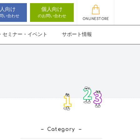
人向け
個人向け
問い合わせ
のお問い合わせ
ONLINESTORE
・セミナー・イベント
サポート情報
動作アセスメン
機能バランサー
知バランサー
聴覚認知バランサー
感覚・動作アセスメン
感覚・動作アセスメン
アップデート情報
ト
トKIDS
にさんすう 小
能バランサー
ほうかごエジソンボッ
高次脳機能バランサー
クス
for iPad
にさんすう 小
Category